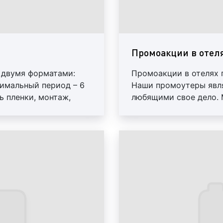
Пример рекламного лайтб
Промоакции в отел
рекламные баннеры 
клиенты нашего р
 двумя форматами:
Промоакции в отелях 
рекламу в виде раз
имальный период – 6
Наши промоутеры явл
отеля. Данная рекл
ь пленки, монтаж,
любящими свое дело. 
для достижения б
аются отдельно.
печатные материалы, 
информировать на
ной рекламы выгодно
подберем промоутеров
скидках.
Пример рекламного банне
промоакции в от
использует клиен
ориентирована на 
данные клиенты либ