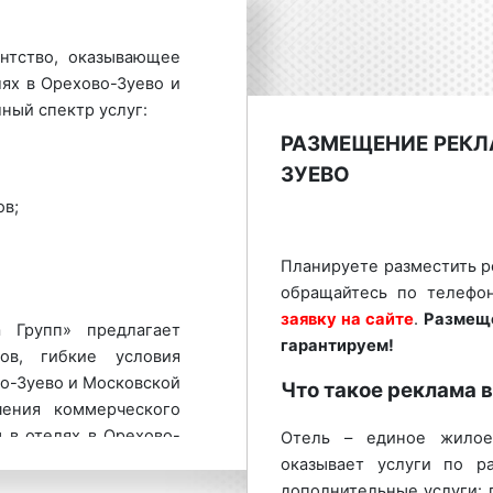
нтство, оказывающее
ях в Орехово-Зуево и
ный спектр услуг:
РАЗМЕЩЕНИЕ РЕКЛ
ЗУЕВО
в;
Планируете разместить р
обращайтесь по телефо
заявку на сайте
.
Размещ
 Групп» предлагает
гарантируем!
ов, гибкие условия
о-Зуево и Московской
Что такое реклама 
чения коммерческого
в отелях в Орехово-
Отель – единое жилое
у:
8 800 201-23-74
оказывает услуги по р
ние рекламы в
отелях
дополнительные услуги: 