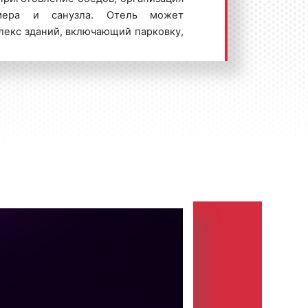
омера и санузла. Отель может
лекс зданий, включающий парковку,
 зал и другие помещения. Отели
симости от предоставляемых услуг и
меров. Многие рекламодатели с
 рекламу в отелях, поскольку такая
эффект. Благодаря разнообразию
реклама в отелях способствует
даж и увеличению потока клиентов
авляет собой один из видов indoor-
Indoor-реклама или реклама внутри
ационное сообщение о товаре или
стационарных стендах, мониторах и
трукциях, установленных внутри
оружений. Иногда рекламу внутри
утренняя реклама», «интерьерная
 Advertising». Индор-реклама