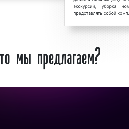
экскурсий, уборка н
представлять собой комп
шим спросом
среди
бассейн, тренажерный
ванность рекламы в
делятся на классы в зави
ров:
комфортабельности но
что мы предлагаем?
удовольствием размещают
реклама дает высокий 
рекламных форматов, 
в;
повышению процента про
вую аудиторию;
и заказчиков.
Реклама в отелях предст
ивным средством для
рекламы. Напомним, что 
ния процента продаж.
помещений – это информ
гентства используют
услуге, размещаемое на 
е, добиваясь при этом
других рекламных конс
помещений, зданий и со
нии
по всей России:
помещений называют «вн
кламных кампаний,
реклама» или «Indoor