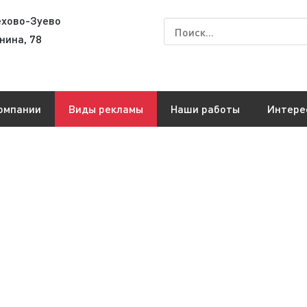
ехово-Зуево
нина, 78
омпании
Виды рекламы
Наши работы
Интере