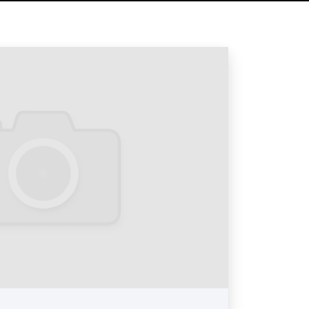
 флаеры, визитки и другие печатные
ные рекламные материалы очень
и рекламодателей, поскольку
окой эффективностью провести
нию товаров и услуг. Высокая
словливается тем, что посетитель
ятностью возьмет листовку, флаер
 размещенную на них рекламу.
ых материалов в отеле:
рах в отелях. Рекламные ролики,
ниторах, которые установлены в
т больше всего внимания. Данный
лярен у наших клиентов, которые
е эффективным видом рекламы.
оре в отеле: