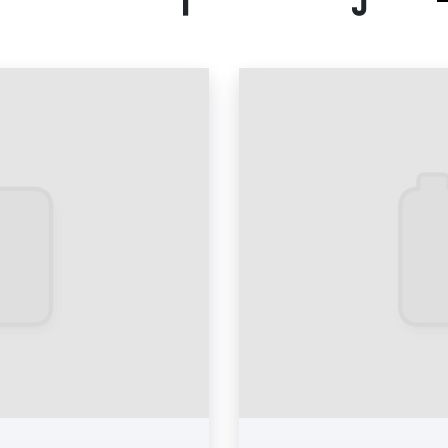
листовки, буклеты,
материалы. Печат
популярны сред
позволяют с выс
рекламную кампа
эффективность обу
отеля со 100% веро
или буклет и увидит
Пример печатных рекламн
реклама на монито
размещаемые на мо
отелях, привлекаю
формат очень попу
считают их наиболе
Пример рекламы на монит