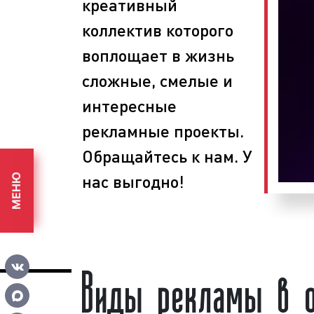
креативный
определяем задачи, способы и с
коллектив которого
поставленных целей, размещаем ре
поверхностях, собираем статистик
воплощает в жизнь
эффективности размещения рекла
сложные, смелые и
рекламных кампаний используются 
Выбирая наше рекламное агентство, 
интересные
уровень сервиса и разумные цены.
рекламные проекты.
Обращайтесь к нам. У
нас выгодно!
МЕНЮ
Виды рекламы в о