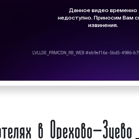
редства достижения
представляет собой разн
кламу на выбранных
Реклама в отелях являет
у, проводим анализ
индор-рекламы. Главн
мы. При проведении
является возможность пр
различные форматы.
определенному кругу люд
вы получаете высокий
проведении рекламной к
форматов можно с лег
обстоятельство позво
большой эффективност
доносить соответству
потенциальных клиентов 
Виды рекламы в оте
телях в Орехово-Зуево
Существуют различные
выделают следующие рек
1)
В зависимости от мате