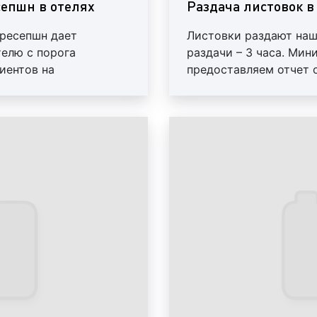
сепшн в отелях
Раздача листовок в
 ресепшн дает
Листовки раздают на
елю с порога
раздачи – 3 часа. Мин
брендирование вх
иентов на
предоставляем отчет 
Брендирование вх
Минимальный период -
необходимости можем 
отелях очень попу
им пленку, проведем
который будет контро
различные реклам
сти демонтируем
листовок оплачиваетс
форматы. Вместе с
сложно согласовать 
Пример брендирования вх
рекламные лайтбо
формат рекламы яв
востребованным ср
агентства. Причин
стоимости изгото
долговечности данн