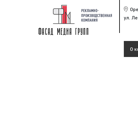
Ор
ул. Ле
О к