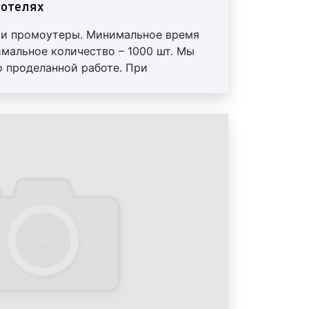
 отелях
ши промоутеры. Минимальное время
имальное количество – 1000 шт. Мы
ода и зоны ресепшн в отелях.
о проделанной работе. При
одной группы и зоны ресепшн в
подключить к работе куратора,
лярна, т.к. позволяет применять
лировать процесс раздачи. Печать
ные материалы и разнообразные
я отдельно
 тем, данный вид рекламы иногда
с руководством отеля.
ода и зоны ресепшн в отелях:
ксы на стенах в отелях. Данный
ляется чрезвычайно популярным и
еди клиентов нашего рекламного
а популярности кроется в низкой
вления, хорошей заметности и
ого рекламного формата.