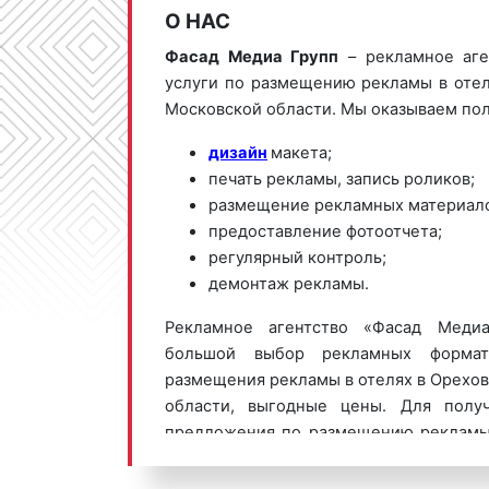
О НАС
Фасад Медиа Групп
– рекламное аге
услуги по размещению рекламы в отел
Московской области. Мы оказываем пол
дизайн
макета;
печать рекламы, запись роликов;
размещение рекламных материало
предоставление фотоотчета;
регулярный контроль;
демонтаж рекламы.
Рекламное агентство «Фасад Медиа
большой выбор рекламных формат
размещения рекламы в отелях в Орехов
области, выгодные цены. Для полу
предложения по размещению рекламы 
Зуево обращайтесь по телефон
или оставьте заявку на сайте
.
Размеще