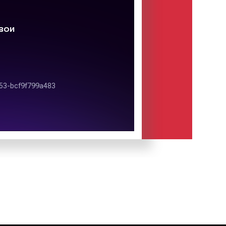
овидность рекламы «Out of Home».
ся одним из ярких представителей
ым достоинством indoor-рекламы
едложить товар или услугу заранее
ей. Состав целевой аудитории при
ампании с использованием индор-
костью спрогнозировать. Данное
ляет рекламодателям быстро, с
ью и с наименьшими затратами
ющую рекламную информацию до
и покупателей.
лях в Орехово-Зуево
 виды рекламы в отелях. Так,
ламные форматы:
риального носителя выделяют: