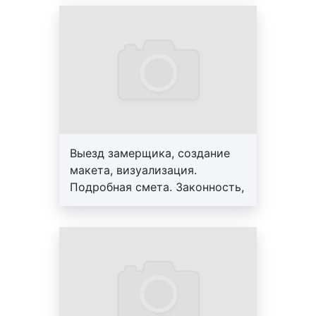
июне, июле, августе изготовление акрилайтов
менеджер, большой опыт
(световых панелей), как правило, стоит
работы, скидки от 10%
дешевле. Это объясняется тем, что многие
горожане разъезжаются и объем заказов
уменьшается. Весной, осенью, а также в
декабре количество заказов увеличивается,
что приводит к увеличению цен;
срочность выполнения работ
: срочное
изготовление акрилайтов (световых панелей)
Выезд замерщика, создание
стоит дороже. Это обусловлено тем, что в
макета, визуализация.
кротчайшие сроки требуется задействовать
Подробная смета. Законность,
больше ресурсов, как временных, так и
профессионализм, гарантия до
трудовых;
3-х лет. Персональный
способ оплаты
: при оплате работ по
менеджер, большой опыт
изготовлению акрилайтов (световых панелей)
работы, скидки от 10%
на банковскую карту цены, как правило, ниже.
Дополнительно необходимо отметить, что вид
акрилайта (световой панели) является одним из