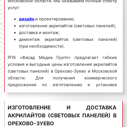
Московской области. Мы оказываем полный спектр
услуг:
дизайн
и проектирование;
изготовление акрилайтов (световых панелей);
доставка и монтаж;
демонтаж акрилайтов (световых панелей)
(при необходимости).
РПК «Фасад Медиа Групп» предлагает гибкие
условия и выгодные цены изготовления акрилайтов
(световых панелей) в Орехово-Зуево и Московской
области. Для получения коммерческого
предложения по изготовлению и установке
акрилайтов (световых панелей) в Орехово-Зуево
обращайтесь по телефону:
8 800 201-23-74
или оставьте заявку на сайте
.
Изготовление
ИЗГОТОВЛЕНИЕ И ДОСТАВКА
акрилайтов (световых панелей) «под ключ»
АКРИЛАЙТОВ (СВЕТОВЫХ ПАНЕЛЕЙ) В
гарантируем!
ОРЕХОВО-ЗУЕВО