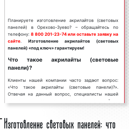
Акрилайты (световые панели) пользуются
большим
спросом
среди представителей бизнеса.
Востребованность данного вида рекламной
Планируете изготовление акрилайтов (световых
конструкции объясняется целым рядом факторов:
панелей) в Орехово-Зуево? – обращайтесь по
телефону:
8 800 201-23-74 или оставьте заявку на
производственная необходимость;
сайте
.
Изготовление акрилайтов (световых
популяризация бренда компании, товаров
панелей) «под ключ» гарантируем!
и услуг;
привлечение новых клиентов и
Что такое акрилайты (световые
покупателей;
панели)?
сообщение о проводимых акциях и
распродажах;
Клиенты нашей компании часто задают вопрос:
вывод на рынок новой продукции или
«Что такое акрилайты (световые панели)?».
услуги.
Отвечая на данный вопрос, специалисты нашей
компании указывают, что под акрилайтом
Акрилайты (световые панели) являются
понимается световая панель, выполненная из
эффективным средством для рекламирования
Изготовление световых панелей: что
толстого акрила или оргстекла, предназначенная
бренда компании, названия магазина или офиса.
для рекламирования товаров, услуг, бренда или
Многие клиенты нашего рекламного агентства
названия магазина, офиса. Зачастую, акрилайты