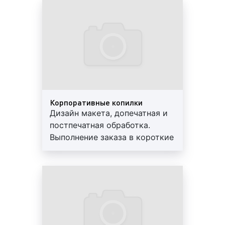
размещенное на перфопленке,
Предоставляем скидки и
воспринимается как единое целое. При
гарантии
оклейке объекта перфопленкой наши
специалисты используют продукцию таких
производителей, как: «Orafol» (Германия),
«One Way Vision» (США), «BGS» (Китай).
При ультрафиолетовой печати могут
использоваться различные материалы:
Корпоративные копилки
Дизайн макета, допечатная и
бумажные носители (матовая и глянцевая
постпечатная обработка.
бумага, бумага на фотооснове);
Выполнение заказа в короткие
полимерные плёнки (глянцевые, матовые, со
сроки. Используются
светорассеивающим покрытием);
современные материалы.
баннерные материалы (на синтетической
Предоставляем скидки и
основе с водостойким покрытием);
гарантии
текстиль (холст и синтетические ткани);
стеклотканевые обои;
стекло, оргстекло;