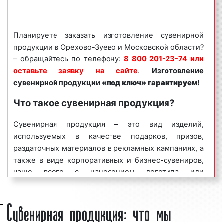
изготавливает баннеры, плакаты, перетяжки,
постеры, строительные сетки, визитки,
флаеры, буклеты, а также различную
Планируете заказать изготовление сувенирной
сувенирную продукцию на современном
продукции в Орехово-Зуево и Московской области?
оборудовании. В работе мы используем
– обращайтесь по телефону:
8 800 201-23-74 или
специальные промышленные станки, благодаря
оставьте заявку на сайте
.
Изготовление
которым заказы выполняем качественно и
сувенирной продукции
«под ключ» гарантируем!
быстро. Благодаря современному
Что такое сувенирная продукция?
оборудованию и профессионализму наших
рабочих мы можем изготавливать практически
Сувенирная продукция – это вид изделий,
неограниченный круг полиграфической и
используемых в качестве подарков, призов,
сувенирной продукции, печатать различные
раздаточных материалов в рекламных кампаниях, а
рекламные материалы. Беремся также и за
также в виде корпоративных и бизнес-сувениров,
нестандартные заказы, носящие
чаще всего с нанесением логотипа или
индивидуальный характер, выделяющие
фирменного стиля заказчика на самом продукте
нашего заказчика на фоне конкурентов.
Сувенирная продукция: что мы
или его упаковке. Часто употребляются термины
Каждый день к нам поступает большое
промоподарки, промосувениры, бизнес-подарки,
количество заявок от наших клиентов.
корпоративный мерч. Промотовары являются