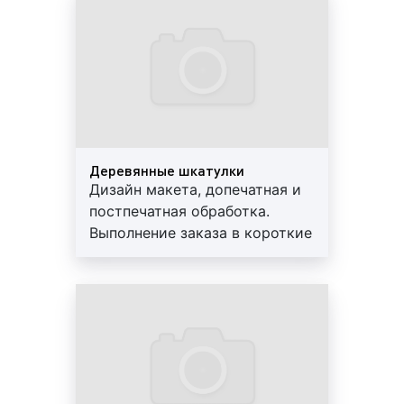
следующие услуги:
гарантии
разработка дизайна или общей концепции
конечного изделия;
изготовление электронного макета изделия с
использованием программного обеспечения
(программы верстки);
корректорская вычитка/правка текстового
содержания макета;
Деревянные шкатулки
Дизайн макета, допечатная и
внесение необходимых коррекций в макет с
постпечатная обработка.
учётом особенностей печатного и
Выполнение заказа в короткие
послепечатного оборудования
сроки. Используются
(цветокоррекция, расстановка треппинга и т.
современные материалы.
д.);
Предоставляем скидки и
изготовление цветопробы (цветного образца
гарантии
конечного изделия);
изготовление электронного спуска полос с
учётом последующей послепечатной
обработки изделия (биговка, фальцовка, резка