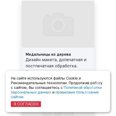
Предоставляем скидки и
гарантии
Медальницы из дерева
Дизайн макета, допечатная и
постпечатная обработка.
Выполнение заказа в короткие
сроки. Используются
На сайте используются файлы Cookie и
Рекомендательные технологии. Продолжив работу
современные материалы.
с сайтом, Вы соглашаетесь с
Политикой обработки
Предоставляем скидки и
персональных данных
и
правилами пользования
гарантии
сайтом
Я СОГЛАСЕН