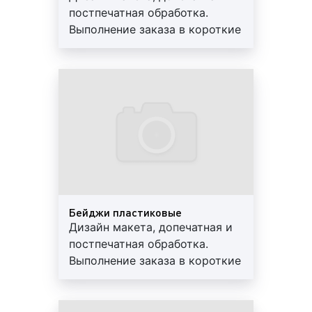
современное и качественное оборудование при
постпечатная обработка.
выполнении работ по изготовлению сувенирной,
Выполнение заказа в короткие
корпоративной продукции. Благодаря новому
сроки. Используются
оборудованию и профессионализму наших рабочих
современные материалы.
качество изготовленной продукции всегда
Предоставляем скидки и
находится на высоте. Итак, при изготовлении
гарантии
сувенирной продукции нами используется
следующее оборудование:
Xerox Iridesse Production Press;
Система конвертопечати Intec ColorSplash
CS5600;
Guowang GW92F - бумагорезательная машина
Бейджи пластиковые
(K-92T);
Дизайн макета, допечатная и
Ламинатор автоматический для лазерной
постпечатная обработка.
печати DIGITIZER-390A;
Выполнение заказа в короткие
Ламинатор-автомат KOMFI AMIGA 52A, 53х80
сроки. Используются
см (демо);
современные материалы.
Аппликатор двухстороннего скотча
Предоставляем скидки и