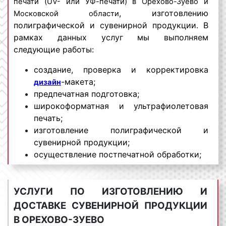
печати (UV- или УФ-печати) в Орехово-Зуево и
, изготовлению
Московской области
полиграфической и сувенирной продукции. В
рамках данных услуг мы выполняем
следующие работы:
создание, проверка и корректировка
-макета;
дизайн
предпечатная подготовка;
широкоформатная и ультрафиолетовая
печать;
изготовление полиграфической и
сувенирной продукции;
осуществление постпечатной обработки;
доставка изготовленной продукции по
адресу заказчика;
УСЛУГИ ПО ИЗГОТОВЛЕНИЮ И
предоставление гарантий на выполненный
заказ.
ДОСТАВКЕ СУВЕНИРНОЙ ПРОДУКЦИИ
В ОРЕХОВО-ЗУЕВО
Производственный отдел нашей компании