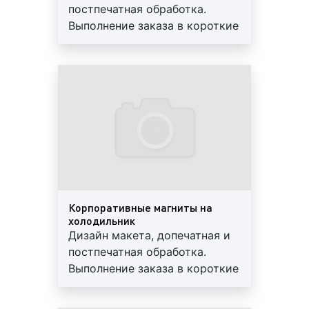
изготовление сувенирной продукции
постпечатная обработка.
является для нас приоритетным. Оплата
Выполнение заказа в короткие
происходит после выставления счета в
сроки. Используются
течение 3-х банковских дней;
современные материалы.
наличный платеж.
Перечисление денежных
Предоставляем скидки и
средств осуществляется на карту. При этом в
гарантии
обязательном порядке заключается договор,
составляется приложение к договору.
Внимание!
Мы работаем по 100% предоплате.
После поступления денежных средств начинается
процесс изготовления сувенирной продукции.
Днем поступления оплаты считается день
Корпоративные магниты на
зачисления денежных средств на расчетный счет
холодильник
ООО «Фасад Медиа Групп».
Дизайн макета, допечатная и
постпечатная обработка.
Выполнение заказа в короткие
сроки. Используются
современные материалы.