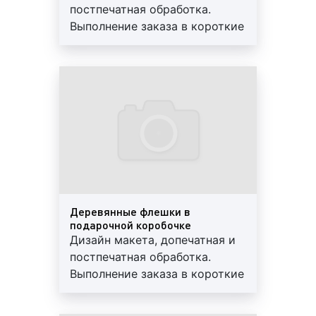
слоя, на котором изображается реклама;
постпечатная обработка.
клеевого слоя, с помощью которого
Выполнение заказа в короткие
стикер клеится к поверхности; бумаги,
сроки. Используются
закрывающей клеящий слой. Данный
современные материалы.
материал является одним из самых
Предоставляем скидки и
популярных, поскольку отличается
гарантии
повышенной прочностью, хорошим
качеством и относительно невысокой
ценой;
перфорированная пленка
представляет
собой ПВХ-пленку с клеевым слоем и
перфорационными отверстиями,
занимающими до половины всей ее площади.
Деревянные флешки в
Перфорированная пленка используется, как
подарочной коробочке
правило, для оклейки стекод. Оклейка стекол
Дизайн макета, допечатная и
перфорированной пленкой не лишает людей
постпечатная обработка.
возможности рассматривать объекты на
Выполнение заказа в короткие
улице. В то же время, не смотря на
сроки. Используются
перфорацию, информация или объявление,
современные материалы.