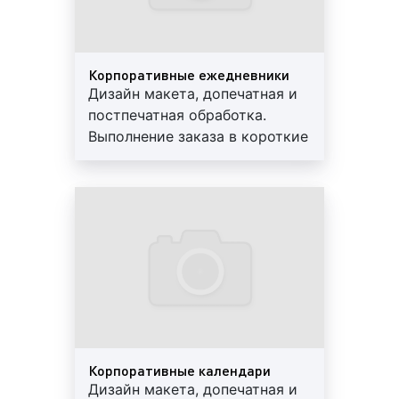
более, чем десятилетнюю работу мы выполнили
тысячи заказов, по многим из которых получили
положительные отзывы от наших клиентов.
Корпоративные ежедневники
Обращайтесь в рекламно-производственную
Дизайн макета, допечатная и
компанию «Фасад Медиа Групп». Будем рады
постпечатная обработка.
сотрудничеству.
Выполнение заказа в короткие
сроки. Используются
современные материалы.
Способы оплаты услуг по изготовлению
Предоставляем скидки и
гарантии
сувенирной продукции в Орехово-
Зуево
Рекламно-производственная компания «Фасад
Медиа Групп» предлагает своим клиентам
следующие способы оплаты работ изготовления
сувенирной продукции:
Корпоративные календари
безналичный платеж.
Данный вид оплаты за
Дизайн макета, допечатная и