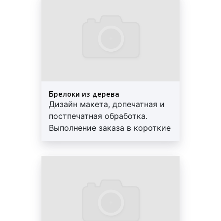
PolyTAPER-1000;
гарантии
Ниткошвейная машина DIGITAL-340SX;
Гидравлический резак FRONT H720RT;
Планшетный режущий плоттер с
автоматическим вакуумным самонакладом
материала iECHO PK-0604;
Биговально-фальцевальный аппарат Multigraf
Touchline CF-375.
Брелоки из дерева
Дизайн макета, допечатная и
Как можно видеть, наше производство
постпечатная обработка.
оборудовано по последнем слову техники, что
Выполнение заказа в короткие
позволяет нам быть на высоте, оказывая услуги на
сроки. Используются
профессиональном уровне и в установленный
современные материалы.
договором срок.
Предоставляем скидки и
гарантии
Сколько стоит изготовление сувенирной
продукции в Орехово-Зуево?