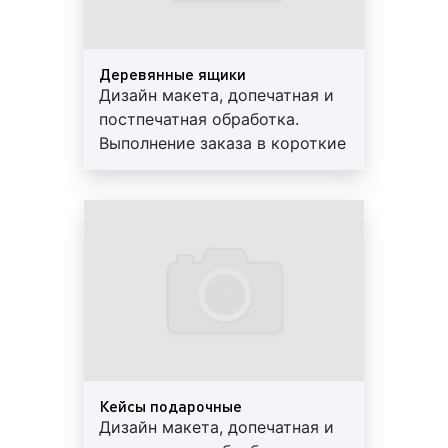
и т. д.);
изготовление цветоделённых диапозитивов
(вывод плёнок) или отправка электронных
Деревянные ящики
спусков полос на устройство CTP для
Дизайн макета, допечатная и
изготовления печатных форм;
постпечатная обработка.
изготовление печатных форм для печатного
Выполнение заказа в короткие
оборудования для последующей печати
сроки. Используются
изделия.
современные материалы.
Каждый этап включается в процесс или
Предоставляем скидки и
исключается из него в зависимости от
гарантии
производственной необходимости.
К услугам постпресс, оказываемых нашей
компанией, относятся:
Лакирование и нанесение клея;
Нумерация;
Кейсы подарочные
Перфорация;
Дизайн макета, допечатная и
Подрезка и разрезка;