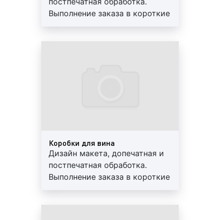
постпечатная обработка.
Фальцовка;
Выполнение заказа в короткие
Вырубка;
сроки. Используются
Высечка;
современные материалы.
Конгрев;
Предоставляем скидки и
Кашировка;
гарантии
Биговка или штриховка;
Вкладка и вклейка;
Шитьё;
Склейка и обжим;
Маркировка и упаковка;
Брошюровка;
Ламинирование;
Коробки для вина
Тиснение.
Дизайн макета, допечатная и
постпечатная обработка.
Как видим, наша рекламно-производственная
Выполнение заказа в короткие
компания оказывает полный перечень услуг по
сроки. Используются
изготовлению сувенирной продукции. Все услуги
современные материалы.
оказываются нами на высоком профессиональном
Предоставляем скидки и
уровне. Благодаря современному и качественному