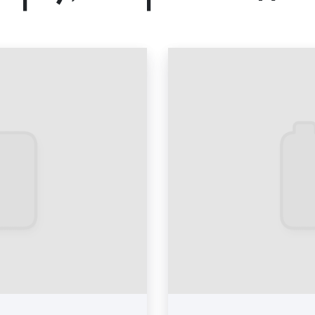
2) По освещенности:
с подсветкой;
без подсветки.
3) По сменяемости посте
статичные – постер 
динамичные – неско
4) По наличию сторон:
односторонние;
двусторонние.
5) По способу отображен
цифровые;
стандартные.
Как видим, существует