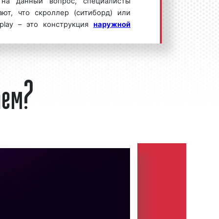
я на данный вопрос, специалисты
ют, что скроллер (ситиборд) или
isplay – это конструкция
наружной
ющая собой световой короб,
евого профиля высокого качества,
ый стальной каркас, внутри короба
аем?
 объявление с целю привлечения
ых клиентов к демонстрируемым
оллеров) приведены ниже:
Пример 1
Пример 2