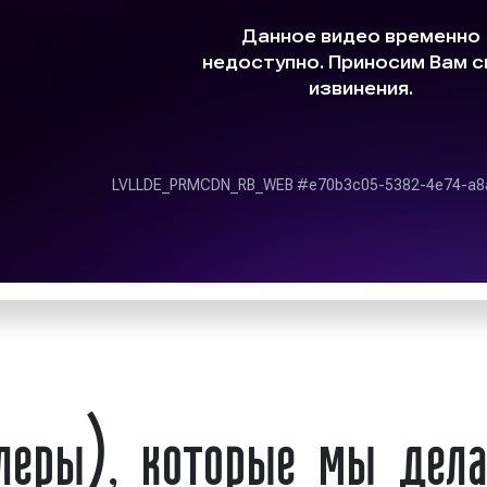
продвижении бренда
Ситиборды (скроллеры). 
ения о продаваемых
 "Фасад Медиа Групп"
Ситиборды (скроллеры). 
в (скроллеров) «под
т;
Ситиборды (скроллеры). 
средства достижения
Какие бывают виды 
в государственной и
Существует большое кол
Все ситиборды (скрол
тиборды (скроллеры);
различные группы по раз
 конструкции при
леры), которые мы дел
1) По форме:
ете высокий уровень
круглые;
к нам. У нас выгодно!
квадратные.