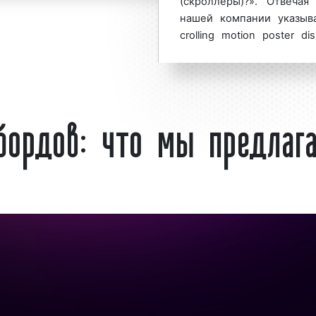
(скроллеры)?». Отвеча
роллеров) «под ключ»
нашей компании указыва
crolling motion poster d
рекламы
, представля
льшим спросом
среди
выполненный из алюмини
нность данного вида
закрепленный на усиленн
ибордов: что мы предлаг
елым рядом факторов:
размещается рекламное
внимания потенциальн
товарам и услугам.
Примеры ситибордов (скр
ик;
вую аудиторию;
Ситиборды (скроллеры). 
фективным средством
 с целью увеличения
ента продаж. Многие
Ситиборды (скроллеры). 
нтства заказывают
ой основе, добиваясь