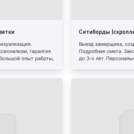
статичных;
количество элемент
(скроллеров)
: на с
(скроллеров) зн
ветки
Ситиборды (скролле
конструктивных эле
больше необходи
визуализация.
Выезд замерщика, соз
элементов, тем вы
ссионализм, гарантия
Подробная смета. Зак
нашей компании пр
 большой опыт работы,
до 3-х лет. Персонал
на объем заказа
скидки от 10%
уточняйте у наших 
сезонность
изгото
январе, июне, июле
(скроллеров), ка
объясняется тем, ч
обхем заказов умен
декабре количест
приводит к увеличе
срочность изгото
срочное изготовлен