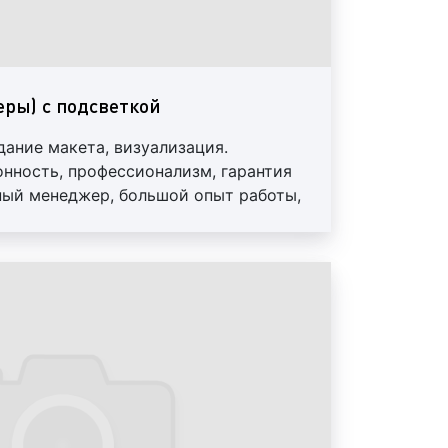
ов, входящих в состав ситибордов
тоимость изготовления ситибордов
ачительно влияет количество
ры) с подсветкой
ментов, входящих в их состав: чем
мо изготовить конструктивных
дание макета, визуализация.
ше будет цена заказа. Однако, в
онность, профессионализм, гарантия
едусмотрены прогрессивные скидки
ьный менеджер, большой опыт работы,
. Более подробную информацию
менеджеров;
вления
ситибордов (скроллеров)
: в
, августе изготовление ситибордов
к правило, стоит дешевле. Это
то многие горожане разъезжаются и
ьшается. Весной, осенью, а также в
во заказов увеличивается, что
нию цен;
вления ситибордов (скроллеров)
:
ие ситибордов (скроллеров) стоит