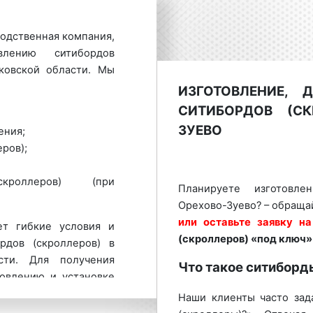
одственная компания,
влению ситибордов
ковской области. Мы
ИЗГОТОВЛЕНИЕ, 
СИТИБОРДОВ (СК
ЗУЕВО
ения;
ров);
кроллеров) (при
Планируете изготовле
Орехово-Зуево? – обраща
или оставьте заявку на
ет гибкие условия и
(скроллеров) «под ключ»
рдов (скроллеров) в
сти. Для получения
Что такое ситиборд
овлению и установке
Зуево обращайтесь по
Наши клиенты часто зад
ставьте заявку на