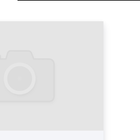
ра:
не меняется;
лько постеров меняют друг друга.
ия постера:
 большое количество ситибордов