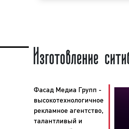
сайте
.
Изготовление ситибордов (ск
гарантируем!
Ситиборды (скроллеры) пользуются
бо
представителей бизнеса. Востребова
Изготовление сит
рекламной конструкции объясняется ц
хорошая заметность;
массовый охват аудитории;
разнообразие форм и характерист
непрерывное воздействие на целе
низкие цены и регулярные скидки.
Фасад Медиа Групп -
Ситиборды (скроллеры) являются эф
высокотехнологичное
для рекламирования товаров и услуг
рекламное агентство,
потока клиентов и повышения проц
клиенты нашего рекламного аге
талантливый и
изготовление ситибордов на постоянн