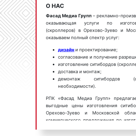
О НАС
Фасад Медиа Групп
– рекламно-произв
оказывающая услуги по изгото
(скроллеров) в Орехово-Зуево и Мос
оказываем полный спектр услуг:
дизайн
и проектирование;
согласование и получение разреш
изготовление ситибордов (скролле
доставка и монтаж;
демонтаж ситибордов (с
необходимости).
РПК «Фасад Медиа Групп» предлага
выгодные цены изготовления ситибо
Орехово-Зуево и Московской обла
коммерческого предложения по изгот
ситибордов (скроллеров) в Орехово-
телефону:
8 800 201-23-74 или о