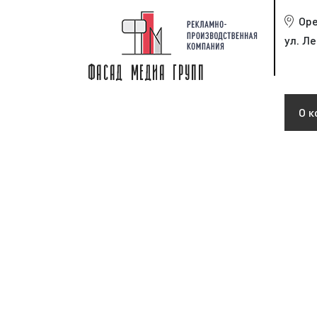
Ор
ул. Ле
О к