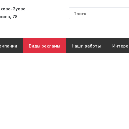
ехово-Зуево
нина, 78
омпании
Виды рекламы
Наши работы
Интере