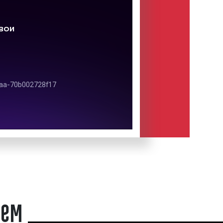
Пример 3
Пример 4
Пример 5
ситибордов (скроллеров)?
ичество ситибордов (скроллеров).
леры) могут быть объединены в
личным основаниям:
аем