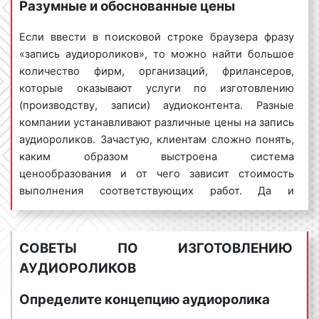
Разумные и обоснованные цены
относятся:
1) разработка сценария или концепции
Если ввести в поисковой строке браузера фразу
аудиоматериала;
«запись аудиороликов», то можно найти большое
количество фирм, организаций, фрилансеров,
2) запись аудиоролика;
которые оказывают услуги по изготовлению
(производству, записи) аудиоконтента. Разные
3) монтаж записанного материала, наложение
компании устанавливают различные цены на запись
дополнительных звуков, музыки при
аудиороликов. Зачастую, клиентам сложно понять,
необходимости;
каким образом выстроена система
4) согласование аудиоролика с заказчиком и
ценообразования и от чего зависит стоимость
корректировка аудиоматериала при
выполнения соответствующих работ. Да и
необходимости.
специалисты многих компаний при обращении к
ним не всегда смогут объяснить, от чего зависит
Каждый аудиоролик является уникальным и
цена на запись аудиоконтента и почему тот или
СОВЕТЫ ПО ИЗГОТОВЛЕНИЮ
неповторимым. Следовательно, и процесс его
иной ролик стоит больше или меньше, чем у их
АУДИОРОЛИКОВ
создания также является уникальным и
конкурентов. Таким образом, ввиду непрозрачности
многоэтапным. Для получения консультации по
ценообразования у клиента может возникнуть
Определите концепцию аудиоролика
вопросу о том, каков будет процесс (алгоритм)
недоверие или закрасться сомнение в честности и