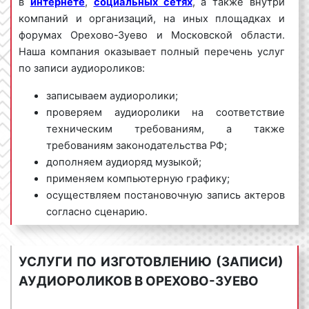
в
интернете
,
социальных сетях
, а также внутри
компаний и организаций, на иных площадках и
форумах Орехово-Зуево и Московской области.
Наша компания оказывает полный перечень услуг
по записи аудиороликов:
записываем аудиоролики;
проверяем аудиоролики на соответствие
техническим требованиям, а также
требованиям законодательства РФ;
дополняем аудиоряд музыкой;
применяем компьютерную графику;
осуществляем постановочную запись актеров
согласно сценарию.
Мы обладаем большим опытом и необходимыми
знаниями записи (создания, изготовления) самых
УСЛУГИ ПО ИЗГОТОВЛЕНИЮ (ЗАПИСИ)
различных аудиороликов. Для получения
АУДИОРОЛИКОВ В ОРЕХОВО-ЗУЕВО
коммерческого предложения по записи
аудиороликов в Орехово-Зуево и Московской