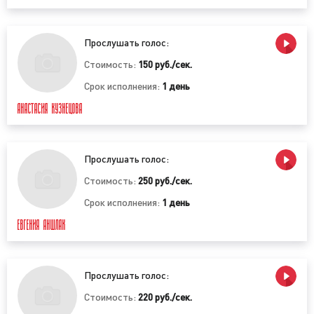
(постановочный);
корпоративный аудиоролик;
имиджевый аудиоролик;
Прослушать голос:
рекламный аудиоролик.
Стоимость:
150 руб./сек.
4) По формату аудиоролика:
Срок исполнения:
1 день
АНАСТАСИЯ КУЗНЕЦОВА
заставки;
презентации;
репортажи;
Прослушать голос:
спонсорский ролик;
Стоимость:
250 руб./сек.
рекламные аудиоролики;
музыкальные логотипы;
Срок исполнения:
1 день
стимулирующие аудиоролики;
ЕВГЕНИЯ АНШЛАК
игровые аудиоролики.
Как видно, существует довольно большое
Прослушать голос:
разнообразие аудиороликов, которые
записываются (производятся) для достижения
Стоимость:
220 руб./сек.
самых разных целей. Вместе с тем, для того, чтобы