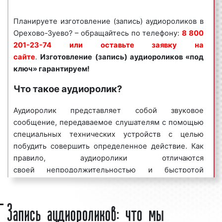
области необходимо обращаться по
телефону:
Планируете изготовление (запись) аудиороликов в
8 800 201-23-74 или оставить заявку на
сайте
Орехово-Зуево? – обращайтесь по телефону:
.
Запись
аудиороликов «под ключ»
8 800
гарантируем!
201-23-74 или оставьте заявку на
сайте
.
Изготовление (запись) аудиороликов «под
Специалисты рекламно-производственной
ключ» гарантируем!
компании «Фасад Медиа Групп» изготавливают
Что такое аудиоролик?
(записывают) качественные ролики. Нашим
агентством выполнено большое количество
Аудиоролик представляет собой звуковое
заказов. Многие наши клиенты используют
сообщение, передаваемое слушателям с помощью
аудиоролики в Орехово-Зуево и Московской
специальных технических устройств с целью
области в качестве основного способа сообщения
побудить совершить определенное действие. Как
покупателям и клиентам информации об открытии
правило, аудиоролики отличаются
нового магазина или офиса, продаже новых
своей
непродолжительностью и быстротой
товаров, проводимых акциях, распродажах и т.д.
изготовления (создания, записи).
Одной из
Чаще всего аудиоролики заказывают в рекламных
популярных сфер применения аудиороликов
Запись аудиороликов: что мы
целях. Востребованность услуг по созданию
является реклама. Рекламные аудиоролики,
(записи) аудиороликов в качестве способа рекламы
зачастую,
применяются в популяризации товаров и