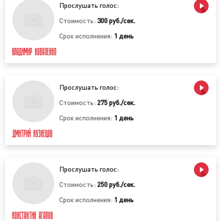
«вирусные» ролики (до 10 сек.);
Прослушать голос:
презентационные ролики (от 5 до 30 сек.);
Стоимость:
300 руб./сек.
блиц-ролики (менее 30 сек.);
Срок исполнения:
1 день
аудиоклипы (от 30 сек. и более);
ВЛАДИМИР КОВАЛЕНКО
документальные ролики (от 5 минут);
обучающие аудиоролики (от 10 минут).
2) По содержанию (аудиоконтенту):
Прослушать голос:
Стоимость:
275 руб./сек.
имиджевые (брендовые) аудиоролики;
обучающие аудиоролики;
Срок исполнения:
1 день
социальные аудиоролики;
ДМИТРИЙ КУЗНЕЦОВ
вирусные аудиоролики;
презентационные аудиоролики;
документальные аудиоролики;
Прослушать голос:
рекламные аудиоролики.
Стоимость:
250 руб./сек.
3) В зависимости от целей:
Срок исполнения:
1 день
КОНСТАНТИН АГАПОВ
аудиоклип с участием актеров