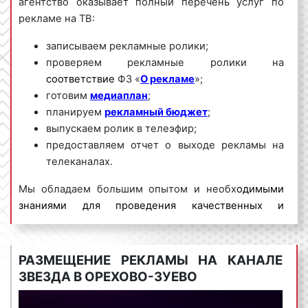
агентство оказывает полный перечень услуг по
рекламе на ТВ:
записываем рекламные ролики;
проверяем рекламные ролики на
соответствие
ФЗ «
О рекламе
»;
готовим
медиаплан
;
планируем
рекламный бюджет
;
выпускаем ролик в телеэфир;
предоставляем отчет о выходе рекламы на
телеканалах.
Мы обладаем большим опытом и необх
одимыми
знаниями для проведения качественных и
эффективных рекламных кампаний на ТВ. Для
получения коммерческого предложения по
размещению рекламы на телевидении в Орехово-
РАЗМЕЩЕНИЕ РЕКЛАМЫ НА КАНАЛЕ
Зуево
и Московской области необходимо
ЗВЕЗДА В ОРЕХОВО-ЗУЕВО
обращаться по телефону:
8 800 201-23-74 или
оставить заявку на сайте
.
Размещение рекламы