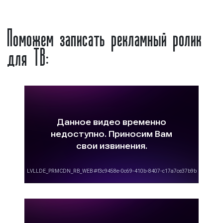
коэффициенты»;
наличие спроса:
чем больше
Поможем записать рекламный ролик
рекламодатели проявляют интерес к
размещению рекламы на Звезде, тем
для ТВ:
дороже будет стоить время телеканала
для размещения рекламных объявлений.
Многие клиенты нашего рекламного агентства
спрашивают: «Как получить коммерческое
предложение по размещению рекламы на
Звезде?». Отвечая на данный вопрос, можем
отметить, что для получения коммерческого
предложения по размещению рекламы на
телевидении в Орехово-Зуево необходимо
обращаться в рекламное агентство «Фасад
Медиа Групп». Наши менеджеры составят
медиаплан, определят целевую аудиторию
ваших товаров и услуг, помогут понять цели и
задачи рекламной кампании, окажут помощь в