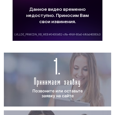
тем дороже его изготовление обойдется
заказчику. Однако для размещения рекламы на
ТВ допустимы рекламные ролики с
минимальным хронометражем в 5 сек.;
-
наличие или отсутствие
концепции
рекламного ролика
: если заказчик
самостоятельно предоставляет концепцию
рекламного видеоролика, то изготовление
1.
рекламного материала обходится дешевле,
чем, когда сценарий и концепция
разрабатываются рекламным агентством.
Принимаем заявку
Изготовление рекламного видеоролика
является не такой простой задачей, как может
показаться. Помимо всего прочего,
Позвоните или оставьте
заявку на сайте
необходимо помнить о том, что рекламный
материал должен соответствовать
техническим требованиям и действующему
законодательству РФ.