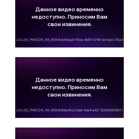
видеороликов. Порой, цены на данные услуги
сильно различаются и заказчику не всегда
понятны причины такого различия.
Вариативность цен на изготовление рекламных
видеороликов объясняется различными
аспектами, главными из которых являются:
-
вид рекламного ролика
: растровая заставка
стоит недорого. Иногда такие ролики мы
делаем для своих клиентов бесплатно в
качестве бонуса за размещение рекламы на
ТВ. Однако, существуют видеоролики, бюджет
которых достигает несколько сотен тысяч
рублей. Речь идет о брендовых рекламных
видеороликах;
-
хронометраж видеоролика
: чем
продолжительнее рекламный видеоматериал,