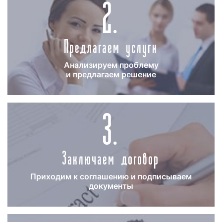
2.
При самостоятельном изготовлении
видеоролика велик риск допустить ошибки.
Предлагаем услуги
Для создания качественного рекламного
продукта, советуем обращаться к
Анализируем проблему
профессионалам. Специалисты рекламного
и предлагаем решение
агентства «Фасад Медиа Групп» обладают
необходимыми опытом и знаниями для
3.
создания и записи продающих рекламных
роликов. Для изготовления качественного
рекламного ролика обращайтесь к нам. Мы
сделаем!
Заключаем договор
Приходим к соглашению и подписываем
Сроки размещения рекламы на
документы
«ЗВЕЗДЕ» в Орехово-Зуево
При размещении рекламы на Звезде в