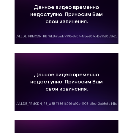
формировании рекламного бюджета, укажут
цены размещения рекламы на Звезде с учетом
скидок и сезонных коэффициентов. Обращаясь
к нам, вы получите не только объективные
цены, но и высокий уровень сервиса.
Сколько стоит запись рекламного
видеоролика?
«Сколько стоит изготовление рекламного
видеоролика?» - один из самых задаваемых
вопросов. Многие рекламодатели не имеют
возможности самостоятельно записать
рекламный ролик и вынуждены заказывать его
изготовление у сторонних организаций. На
рынке присутствуют различные компании,
которые оказывают услуги по созданию
рекламных материалов, в том числе и