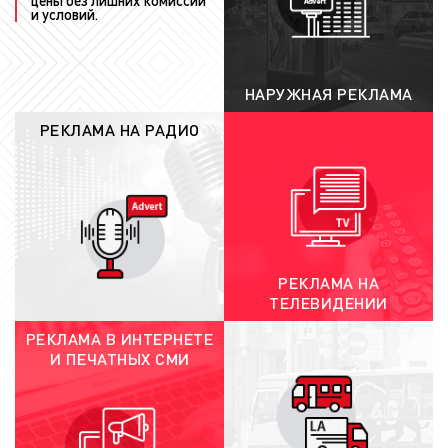
цены без лишних комиссий
и условий.
рабочих дней;
размещение рекламы:
рабочая группа
«Фасад Медиа Групп» загружает
рекламный ролик в сетку телеканала и
НАРУЖНАЯ РЕКЛАМА
выпускает рекламу в телеэфир. На сроки
РЕКЛАМА НА РАДИО
размещения рекламы существенное
влияние оказывают степень готовности
рекламного материала, а также
соответствие техническим требованиям и
положениям законодательства РФ о
рекламе.
РЕКЛАМА НА
При соблюдении всех вышеуказанных
ТЕЛЕВИДЕНИИ
требований, рекламу на Звезде
мы сможем
РЕКЛАМА В ИНТЕРНЕТЕ
разместить за 1 рабочий день.
И ПЕЧАТНЫХ СМИ
Целевая аудитория рекламы на