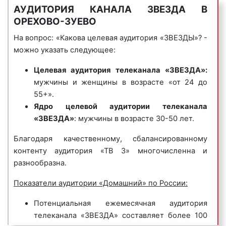
среди клиентов «Фасад Медиа Групп».
Безусловно, основная тематика вещания канала –
АУДИТОРИЯ КАНАЛА ЗВЕЗДА В
Стоимость рекламы на Звезде в Орехово-
это патриотические программы, информационно-
ОРЕХОВО-ЗУЕВО
Зуево является вариативной. Цены на рекламу
аналитические передачи, программы о
На вопрос: «Какова целевая аудитория «ЗВЕЗДЫ»? -
зависят от следующих факторов:
вооруженных силах РФ, отечественные военные
можно указать следующее:
сериалы. Основу вещания телеканала в Орехово-
рейтинг телеканала:
чем популярнее
Зуево составляют информационные и
Целевая аудитория
телеканала «ЗВЕЗДА»:
телеканал, тем дороже стоит его эфирное
аналитические передачи, посвященные истории,
мужчины и женщины в возрасте «от 24 до
время. Популярность Звезды
культуре, науке и спорту, познавательные и
55+».
определяется качеством его контента и
образовательные программы (история оружия и т.
Ядро целевой аудитории
телеканала
количеством зрительской аудитории.
д.). Освещаются проблемы российской армии, ее
«ЗВЕЗДА»
: мужчины в возрасте 30-50 лет.
Рейтинги Звезды представлены на нашем
развития и перспектив, проблемы политической и
сайте;
Благодаря качественному, сбалансированному
культурной жизни России.
хронометраж рекламного ролика:
чем
контенту аудитория «ТВ 3» многочисленна и
длиннее рекламный ролик, тем больше
разнообразна.
информации можно сообщить
Показатели аудитории «Домашний» по России:
потенциальным клиентам о
рекламируемых товарах и услугах.
Потенциальная ежемесячная аудитория
Вместе с тем, продолжительные
телеканала «ЗВЕЗДА» составляет более 100
рекламные ролики стоят дороже, чем