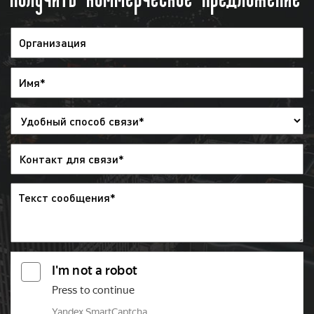
занимающиеся спортом, ведущие активный
образ жизни;
состоятельные и бюджетники.
Если говорить коротко, то телевидение смотрят
все. Реклама на телевидении ориентирована на
самый широкий круг людей. Вместе с тем,
телеканалы представляют разный контент,
ориентированный на различную публику.
Следовательно, рекламодателю необходимо знать
целевую аудиторию телеканала, чтобы разместить
рекламу с наибольшой эффективностью. В
решении данной задачи вам помогут специалисты
«Фасад Медиа Групп». Мы проведем анализ рынка
товаров и услуг, определим целевую аудиторию
вашего продукта, подберем подходящий
телеканал, на котором размещение вашей рекламы
пройдет с наибольшей эффективностью.