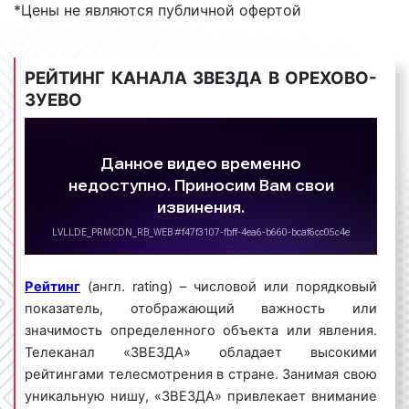
*Цены не являются публичной офертой
Зуево
– общественно-патриотическая. Телеканал
«ЗВЕЗДА» демонстрирует программы на
патриотическую тематику: информационно-
РЕЙТИНГ КАНАЛА ЗВЕЗДА В ОРЕХОВО-
аналитические программы, а также российские
ЗУЕВО
кинофильмы.
Виды рекламных роликов на «ЗВЕЗДЕ»
в Орехово-Зуево
Выделяют несколько видов рекламных роликов на
телевидении. Так, рекламные ролики бывают:
Рейтинг
(англ. rating) – числовой или порядковый
1) По времени демонстрации:
показатель, отображающий важность или
значимость определенного объекта или явления.
развернутые (от 30 сек. и более);
Телеканал «ЗВЕЗДА» обладает высокими
блиц-ролики (менее 30 сек.).
рейтингами телесмотрения в стране. Занимая свою
2) По содержанию:
уникальную нишу, «ЗВЕЗДА» привлекает внимание