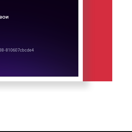
 соответствии с его функцией,
обом изготовления, воплощающая
орма
– морфология, воплощённая в
ного производства вещи-объекта
ния в результате художественного
гии.
ость
– особое значение объекта,
еком в ситуации эстетического
оционального, чувственного
нки степени соответствия объекта
лу субъекта.
ных материалов приведены ниже:
алов. Пример 1