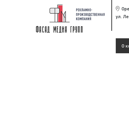
Ор
ул. Ле
О к