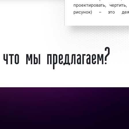
проектировать, чертить,
уево обращайтесь по
рисунок) – это дея
ставьте заявку на
эстетических свой
атериалов (дизайн
(«художественное констру
деятельности (наприме
: что мы предлагаем?
в (дизайн рекламы)
«дизайн автомобиля»). 
ди представителей
литература начала XXI в
уги объясняется тем,
проектирование, и собст
нально выполненной
деятельность, наряду
имальный эффект от
проектированием.
циальным покупателям
Каковы основные ка
ама работала со 100%
сионально подойти к
Образ
– идеально
 листовки, плаката,
художественно-
и т.д. Таким образом,
воображением диза
 правилам рекламного
Функция
– работа, 
а также смысловая, 
и нет собственного
Морфология
– стро