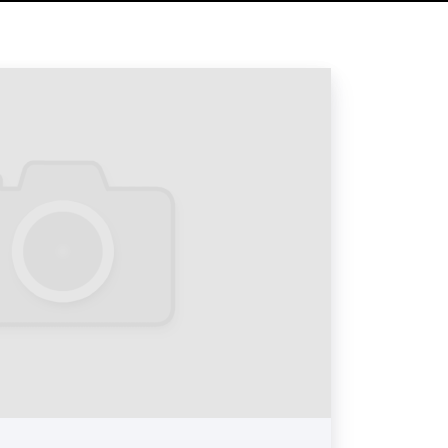
алов. Пример 2
алов. Пример 3
алов. Пример 4
алов. Пример 5
 дизайна?
ичество разновидностей дизайна.
елений «дизайнов» точно выразил
ичные философии дизайна являются
отношения к миру. Место, которое