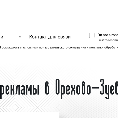
Я соглашаюсь с
условиями пользовательского соглашения
и
политики обработ
 рекламы в Орехово-Зуе