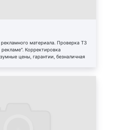
граммного обеспечения;
йн;
н;
 рекламного материала. Проверка ТЗ
ольшое количество видов дизайна.
 рекламе". Корректировка
ичается своими характеристиками,
зумные цены, гарантии, безналичная
тоинствами. Один вид дизайна
ие исходных материалов.
ярным, другой – менее. Однако
который не заменим в бизнесе. Речь
ре рекламы. В настоящее время
ыслим без надлежащего дизайна в
с помощью оригинального дизайна
изнесмену удается привлечь новых
тов, повысив, таким образом,
го предприятия.