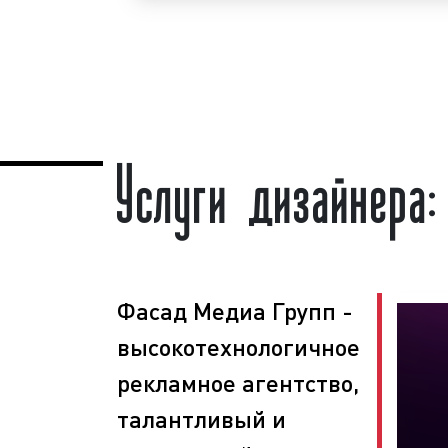
рекламных материалов в Орехово-З
телефону:
8 800 201-23-74 или о
сайте
.
Разработку рекламных м
рекламы)
«под ключ» гарантируем!
Услуги дизайнера
Разработка рекламных материало
пользуется
большим спросом
сре
бизнеса. Востребованность данной усл
что без качественной, профессио
рекламы невозможно получить макс
презентации товара или услуги потен
или клиентам. Для того, чтобы рекл
эффективностью, необходимо профес
Фасад Медиа Групп -
разработке рекламных материалов:
высокотехнологичное
баннера, визитки, рекламного ролика 
без правильного, созданного по всем
рекламное агентство,
материала, не обойтись.
талантливый и
Что делать, если в штате компани