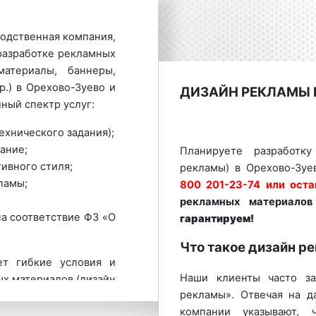
одственная компания,
разработке рекламных
материалы, баннеры,
р.) в Орехово-Зуево и
ДИЗАЙН РЕКЛАМЫ 
ный спектр услуг:
ехнического задания);
ание;
Планируете разработк
ивного стиля;
рекламы) в Орехово-Зуе
ламы;
800 201-23-74 или оста
рекламных материалов
а соответствие ФЗ «О
гарантируем!
Что такое дизайн р
ет гибкие условия и
Наши клиенты часто за
х материалов (дизайн
рекламы». Отвечая на д
вской области. Для
компании указывают, 
ожения по дизайну