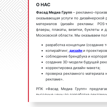
О НАС
Фасад Медиа Групп
– рекламно-произв
оказывающая услуги по дизайнерской 
материалов (дизайн рекламы: POS-
флаеры, плакаты, визитки, буклеты и д
Московской области. Мы оказываем пол
разработка концепции (создание т
копирайтинг,
дизайн
и проектиров
соблюдение брендбука и корпорат
создание 3D-модели будущей рек
корректировка дизайн-макета;
проверка рекламного материала н
рекламе».
РПК «Фасад Медиа Групп» предлага
выгодные цены по разработке рекламны
рекламы) в Орехово-Зуево и Моско
получения коммерческого предл