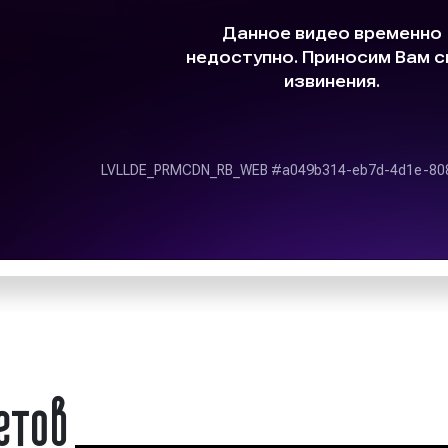
 рекламное агентство
организованная в
ы нашего рекламного
материалом и спос
ссиональной дизайн-
замысел дизайнера.
 к нам на постоянной
Технологическая ф
соких результатов в
способе промышлен
дизайн-проектирова
осмысления техноло
 "Фасад Медиа Групп"
Эстетическая ценн
атериалов (дизайном
выявляемое челов
восприятия, эм
переживания и оце
т;
эстетическому идеа
средства достижения
Примеры дизайна реклам
;
етов
оверяем макеты на
Дизайн рекламных матери
ете высокий уровень