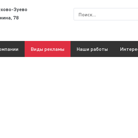
ехово-Зуево
нина, 78
омпании
Виды рекламы
Наши работы
Интере