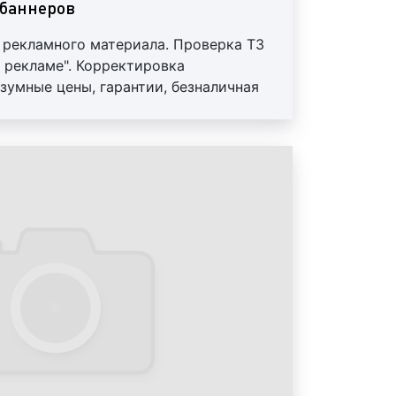
 мире, зависит от того, как мы
баннеров
 Итак, приводим основные виды
 рекламного материала. Проверка ТЗ
 рекламе". Корректировка
йн;
зумные цены, гарантии, безналичная
ие исходных материалов.
реды;
зайн;
;
зайн;
зайн;
имодействия;