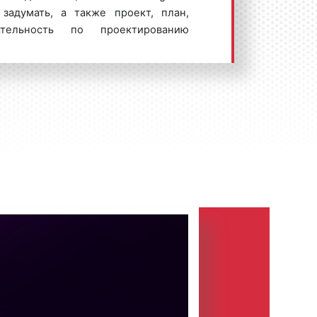
 задумать, а также проект, план,
тельность по проектированию
ств промышленных изделий
ирование»), а также результат этой
р, в таких словосочетаниях, как
Под словом «design» англоязычная
ека понимает и стиль, и проект, и
венно «дизайн» – профессиональную
 с архитектурой или инженерным
тегории объекта дизайна?
е представление об объекте,
образная модель, созданная
йнера.
которую должно выполнять изделие,
знаковая и ценностная роли вещи.
ение, структура формы изделия,