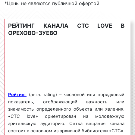
*Цены не являются публичной офертой
«СТС Love» в Орехово-Зуево
Выделяют несколько видов рекламных роликов на
РЕЙТИНГ КАНАЛА СТС LOVE В
телевидении. Так, рекламные ролики бывают:
ОРЕХОВО-ЗУЕВО
1) По времени демонстрации:
развернутые (от 30 сек. и более);
блиц-ролики (менее 30 сек.).
2) По содержанию:
экранные заставки;
заставки-презентации;
Рейтинг
(англ. rating) – числовой или порядковый
информационные ролики;
показатель, отображающий важность или
ролики-презентации;
значимость определенного объекта или явления.
репортажи;
«СТС love» ориентирован на молодежную
спонсор-показа.
зрительскую аудиторию. Сетка вещания канала
3) По наличию движения:
состоит в основном из архивной библиотеки «СТС».