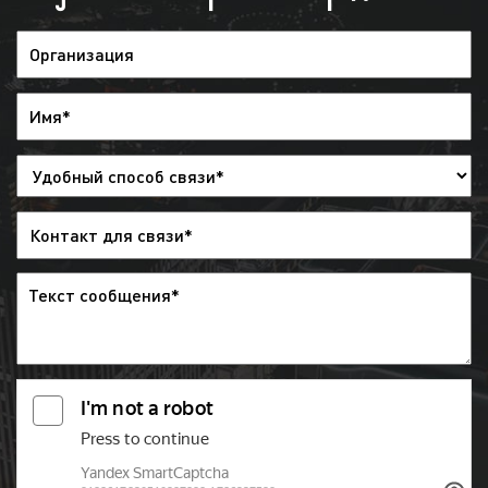
Если говорить коротко, то телевидение смотрят
все. Реклама на телевидении ориентирована на
самый широкий круг людей. Вместе с тем,
телеканалы представляют разный контент,
ориентированный на различную публику.
Следовательно, рекламодателю необходимо знать
целевую аудиторию телеканала, чтобы разместить
рекламу с наибольшой эффективностью. В
решении данной задачи вам помогут специалисты
«Фасад Медиа Групп». Мы проведем анализ рынка
товаров и услуг, определим целевую аудиторию
вашего продукта, подберем подходящий
телеканал, на котором размещение вашей рекламы
пройдет с наибольшей эффективностью.
Эффективность рекламы на «СТС Love»
в Орехово-Зуево