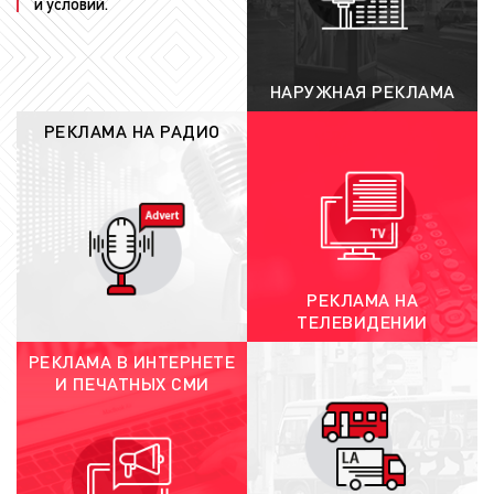
и условий.
рекламный ролик в сетку телеканала и
выпускает рекламу в телеэфир. На сроки
размещения рекламы существенное
НАРУЖНАЯ РЕКЛАМА
влияние оказывают степень готовности
рекламного материала, а также
РЕКЛАМА НА РАДИО
соответствие техническим требованиям и
положениям законодательства РФ о
рекламе.
При соблюдении всех вышеуказанных
требований, рекламу на канале СТС Лав
мы
сможем разместить за 1 рабочий день.
РЕКЛАМА НА
ТЕЛЕВИДЕНИИ
РЕКЛАМА В ИНТЕРНЕТЕ
И ПЕЧАТНЫХ СМИ
Целевая аудитория рекламы на «СТС
Love» в Орехово-Зуево
Телевидение является одним из самых популярных
средств распространения информации, в том числе