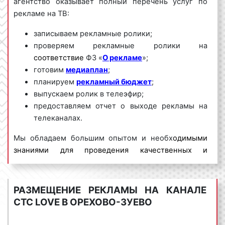
агентство оказывает полный перечень услуг по
рекламе на ТВ:
записываем рекламные ролики;
проверяем рекламные ролики на
соответствие
ФЗ «
О рекламе
»;
готовим
медиаплан
;
планируем
рекламный бюджет
;
выпускаем ролик в телеэфир;
предоставляем отчет о выходе рекламы на
телеканалах.
Мы обладаем большим опытом и необх
одимыми
знаниями для проведения качественных и
эффективных рекламных кампаний на ТВ. Для
получения коммерческого предложения по
размещению рекламы на телевидении в Орехово-
РАЗМЕЩЕНИЕ РЕКЛАМЫ НА КАНАЛЕ
Зуево
и Московской области необходимо
СТС LOVE В ОРЕХОВО-ЗУЕВО
обращаться по телефону:
8 800 201-23-74 или
оставить заявку на сайте
.
Размещение рекламы