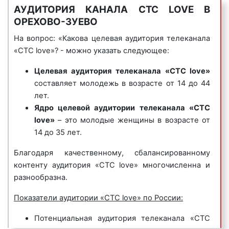
АУДИТОРИЯ КАНАЛА СТС LOVE В
количеством зрительской аудитории.
«Закрытая школа»;
ОРЕХОВО-ЗУЕВО
Рейтинги канала СТС Лав представлены
«Не родись красивой» и другие.
на нашем сайте;
На вопрос: «Какова целевая аудитория телеканала
На телеканале «CTC Love» выходят
сериалы
хронометраж рекламного ролика:
чем
«СТС love»? - можно указать следующее:
и реалити-шоу о дружбе
любви и отношениях,
длиннее рекламный ролик, тем больше
в которых все ситуации близки и знакомы, это
Целевая аудитория
телеканала «СТС love»
информации можно сообщить
истории для ярких, стильных и молодых.
составляет молодежь в возрасте от 14 до 44
потенциальным клиентам о
лет.
рекламируемых товарах и услугах.
Телеканал «СТС love» – это телеканал про fashion и
Ядро целевой аудитории
телеканала «СТС
Вместе с тем, продолжительные
любовь, глянцевый тележурнал для влюбленных
love»
– это молодые женщины в возрасте от
рекламные ролики стоят дороже, чем
крошек!
14 до 35 лет.
короткие рекламные объявления;
период рекламной кампании:
Благодаря качественному, сбалансированному
минимальный период размещения
контенту аудитория «СТС love» многочисленна и
рекламы на канале СТС Лав – 1 день.
разнообразна.
Период рекламной кампании
рекламодатель может определять
Показатели аудитории «СТС love» по России:
самостоятельно исходя из целей
Потенциальная аудитория телеканала «СТС
рекламной кампании и сформированного