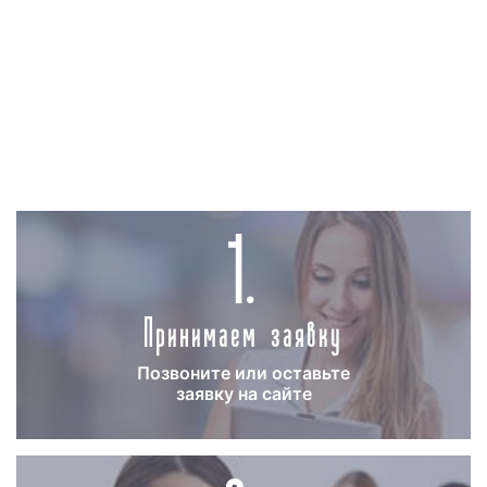
-
наличие или отсутствие
концепции
рекламного ролика
: если заказчик
самостоятельно предоставляет концепцию
рекламного видеоролика, то изготовление
рекламного материала обходится дешевле,
чем, когда сценарий и концепция
1.
разрабатываются рекламным агентством.
Изготовление рекламного видеоролика
является не такой простой задачей, как может
показаться. Помимо всего прочего,
Принимаем заявку
необходимо помнить о том, что рекламный
материал должен соответствовать
техническим требованиям и действующему
Позвоните или оставьте
заявку на сайте
законодательству РФ.
При самостоятельном изготовлении
видеоролика велик риск допустить ошибки.