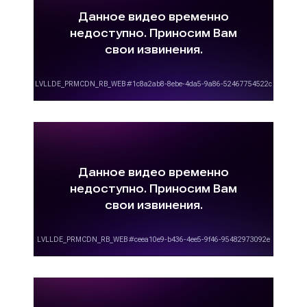
года. Данный аспект обусловлен
снижением количества телезрителей у
экранов телевизоров. В остальное время
реклама стоит дороже, в связи с чем, при
расчете применяются так называемые
«повышающие сезонные коэффициенты»;
наличие спроса:
чем больше
рекламодатели проявляют интерес к
размещению рекламы на Пятом канале,
тем дороже будет стоить время
телеканала для размещения рекламных
объявлений.
Многие клиенты нашего рекламного агентства
спрашивают: «Как получить коммерческое
предложение по размещению рекламы на
Пятом канале?». Отвечая на данный вопрос,
можем отметить, что для получения
коммерческого предложения по размещению