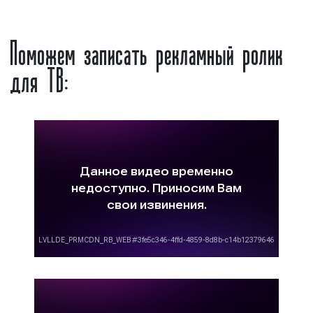
Прайм-тайм наиболее востребованное
время среди рекламодателей и стоит,
Поможем записать рекламный ролик
поэтому, дороже;
количество выходов рекламы за
для ТВ:
период:
чем большее количество раз
рекламный ролик выйдет на Пятом
канале, тем лучше он запомнится
потенциальным клиентам и/или
покупателям. Неэффективность
рекламной кампании на телевидении
зачастую объясняется как раз
незначительным количеством выходов
рекламы в телеэфир. Вместе с тем,
увеличение количества рекламных
выходов приводит к тому, что траты на
телевизионную рекламу увеличиваются;
сезонность размещения рекламы:
летом,
а также в январе реклама на Пятом
канале стоит дешевле, чем в иное время