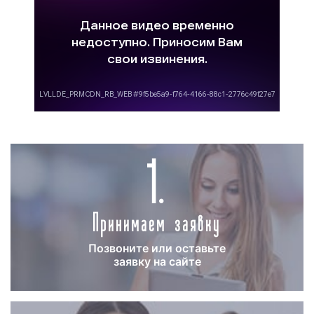
«Сколько стоит изготовление рекламного
видеоролика?» - один из самых задаваемых
вопросов. Многие рекламодатели не имеют
возможности самостоятельно записать
рекламный ролик и вынуждены заказывать его
изготовление у сторонних организаций. На
рынке присутствуют различные компании,
которые оказывают услуги по созданию
1.
рекламных материалов, в том числе и
видеороликов. Порой, цены на данные услуги
сильно различаются и заказчику не всегда
понятны причины такого различия.
Принимаем заявку
Вариативность цен на изготовление рекламных
видеороликов объясняется различными
Позвоните или оставьте
аспектами, главными из которых являются:
заявку на сайте
-
вид рекламного ролика
: растровая заставка
стоит недорого. Иногда такие ролики мы
делаем для своих клиентов бесплатно в