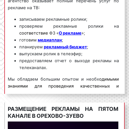
агентство оказывает полный перечень услуг по
рекламе на ТВ:
записываем рекламные ролики;
проверяем рекламные ролики на
соответствие
ФЗ «
О рекламе
»;
готовим
медиаплан
;
планируем
рекламный бюджет
;
выпускаем ролик в телеэфир;
предоставляем отчет о выходе рекламы на
телеканалах.
Мы обладаем большим опытом и необх
одимыми
знаниями для проведения качественных и
эффективных рекламных кампаний на ТВ. Для
получения коммерческого предложения по
размещению рекламы на телевидении в Орехово-
РАЗМЕЩЕНИЕ РЕКЛАМЫ НА ПЯТОМ
Зуево
и Московской области необходимо
КАНАЛЕ В ОРЕХОВО-ЗУЕВО
обращаться по телефону:
8 800 201-23-74 или
оставить заявку на сайте
.
Размещение рекламы