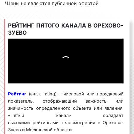
*Цены не являются публичной офертой
Территория вещания «Пятого канала» в
РЕЙТИНГ ПЯТОГО КАНАЛА В ОРЕХОВО-
Орехово-Зуево
ЗУЕВО
Вещание «Пятого» телеканала распространяется
на территорию всей России, Орехово-Зуево и
Московской области. Телепрограммы «Пятого
канала» присутствует в телеэфире 83 субъектов
России и доступны телеаудитории, превышающей
142,6 миллионов человек. Эфирным
и
кабельным
телевизионным вещанием «Пятого»
охвачены более 2000 населенных пунктов, в том
Рейтинг
(англ. rating) – числовой или порядковый
числе все города-миллионники. Помимо эфирного
показатель, отображающий важность или
вещания, трансляция сигнала осуществляется
значимость определенного объекта или явления.
посредством спутниковых, кабельных сетей, а
«Пятый канал» обладает
также в сети Интернет на официальном сайте
высокими рейтингами телесмотрения в Орехово-
телеканала. Начиная с марта 2018 г. сигнал
Зуево и Московской области.