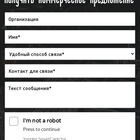
рекламе.
При соблюдении всех вышеуказанных
требований, рекламу на Пятом канале
мы
сможем разместить за 1 рабочий день.
Целевая аудитория рекламы на «Пятом
канале» в Орехово-Зуево
Телевидение является одним из самых популярных
средств распространения информации, в том числе
и в рекламных целях. Несмотря на наличие и
популярность иных средств коммуникации (радио,
интернет) телевидение востребовано среди
рекламодателей по всей стране. Многие клиенты
нашего рекламного агентства используют рекламу
на телеканале «Пятый» в качестве основного
средства привлечения внимания потенциальных