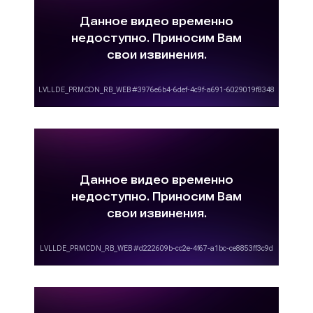
рекламы на телевидении в Орехово-Зуево
необходимо обращаться в рекламное
агентство «Фасад Медиа Групп». Наши
менеджеры составят медиаплан, определят
целевую аудиторию ваших товаров и услуг,
помогут понять цели и задачи рекламной
кампании, окажут помощь в формировании
рекламного бюджета, укажут цены
размещения рекламы на Пятом канале с
учетом скидок и сезонных коэффициентов.
Обращаясь к нам, вы получите не только
объективные цены, но и высокий уровень
сервиса.
Сколько стоит запись рекламного
видеоролика?