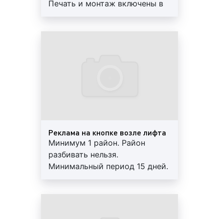
Печать и монтаж включены в
брендирование дверей лифта;
стоимость. Отчет, контроль.
брендирование кабины лифта;
Работы под ключ. Скидки.
реклама на кнопке лифта;
реклама на табло лифта;
реклама на мониторах в предлифтовых
холлах.
2)
В зависимости от места установки лифтовой
кабины:
жилые многоэтажные дома;
бизнес-центры;
Реклама на кнопке возле лифта
Минимум 1 район. Район
торговые развлекательные центры;
разбивать нельзя.
поликлиники, больницы;
Минимальный период 15 дней.
аэропорты и другие здания и сооружения,
Печать и монтаж включены в
оборудованные лифтовыми кабинами.
стоимость. Отчет, контроль.
3)
В зависимости от форматов печатная реклама в
Работы под ключ. Скидки.
лифтах бывает: