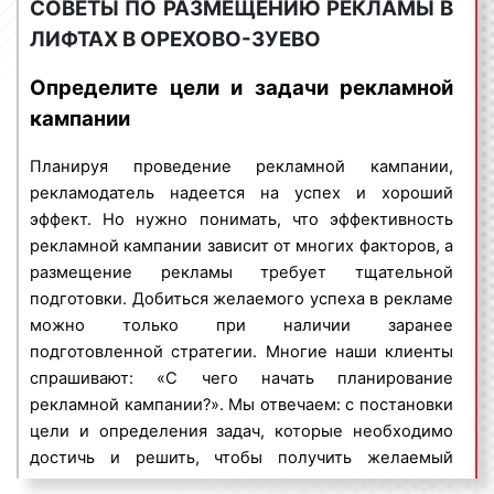
СОВЕТЫ ПО РАЗМЕЩЕНИЮ РЕКЛАМЫ В
количество арендуемых поверхностей
:
ЛИФТАХ В ОРЕХОВО-ЗУЕВО
Indoor-реклама – представляет собой
очень часто при размещении рекламы в
разновидность рекламы, ориентированной на
лифтах установлено минимальное количество
Определите цели и задачи рекламной
заранее определённую целевую аудиторию. Индор-
поверхностей, которое необходимо
кампании
реклама дает возможность размещать рекламные
арендовать. Так, при размещении рекламы в
материалы в помещениях, зданиях и сооружениях
лифтах необходимо арендовать не менее 1
Планируя проведение рекламной кампании,
самого широкого профиля:
района, в котором может насчитываться
рекламодатель надеется на успех и хороший
несколько десятков или сотен адресов;
многоэтажные дома;
эффект. Но нужно понимать, что эффективность
сезонность
размещения
рекламы
: в январе,
бизнес-центры;
рекламной кампании зависит от многих факторов, а
июне, июле, августе реклама в лифтах и
торговые центры;
размещение рекламы требует тщательной
зданиях стоит, как правило, дешевле. Это
поликлиники, МФЦ, ЖД вокзалы;
подготовки. Добиться желаемого успеха в рекламе
объясняется тем, что многие горожане
цирки, театры;
можно только при наличии заранее
разъезжаются и численность целевой
рестораны, кафе;
подготовленной стратегии. Многие наши клиенты
аудитории снижается. Следовательно, в то
салоны красоты;
спрашивают: «С чего начать планирование
время, когда людей в городе становится
автовокзалы, аэропорты и другие помещения.
рекламной кампании?». Мы отвечаем: с постановки
больше, спрос на рекламу увеличивается и
цели и определения задач, которые необходимо
В городской среде установлено большое
цены растут;
достичь и решить, чтобы получить желаемый
количество рекламных конструкций, которые
срочность размещения рекламы
: срочное
результат.