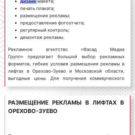
дизайн
макета;
печать плаката;
размещение рекламы;
предоставление фотоотчета;
регулярный контроль;
демонтаж рекламы.
Рекламное агентство «Фасад Медиа
Групп» предлагает большой выбор рекламных
форматов, гибкие условия размещения рекламы в
лифтах в Орехово-Зуево и Московской области,
выгодные цены. Для получения коммерческого
предложения по размещению рекламы в лифтах в
Орехово-Зуево обращайтесь по телефону:
8 800
201-23-74 или оставьте заявку на
РАЗМЕЩЕНИЕ РЕКЛАМЫ В ЛИФТАХ В
сайте
.
Размещение рекламы в
лифтах
«под ключ»
ОРЕХОВО-ЗУЕВО
гарантируем!
Реклама в лифтах пользуется
большим
спросом
среди представителей бизнеса.