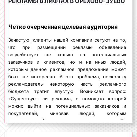
РЕКЛАМЫ В ЛИФТАХ В ОРЕХОВО-ЗУЕВО
Сколько стоит размещение рекламы в
лифтах в Орехово-Зуево?
Четко очерченная целевая аудитория
Стоимость размещения рекламы в лифтах в
Орехово-Зуево не является фиксированной. Цены
Зачастую, клиенты нашей компании сетуют на то,
вариативны. Большое влияние на ценовую
что при размещении рекламы объявление
политику оказывают:
воздействует не только на потенциальных
заказчиков и клиентов, но и на иных людей,
формат рекламы
: листовки могут быть
которым данное рекламное предложение может
различных размеров, что влияет на
быть не интересно. А это проблема, поскольку
стоимость. Если реклама размещается на
рекламодатель некоторую часть рекламного
мониторах в лифтах, то на стоимость влияет
бюджета тратит впустую. Возникает вопрос:
продолжительность или длина рекламного
«Существует ли реклама, с помощью которой
ролика;
можно выйти на потенциальных заказчиков и
период размещения
рекламы
: чем больше
покупателей, миновав людей, которым
период размещения рекламы в лифтах, тем
рекламируемый товар или услуга, не интересны?».
выше цена. Минимальным периодом
На данный вопрос можно дать положительный
размещения является, как правило,
ответ. Речь идет об индор-рекламе.
календарный месяц;