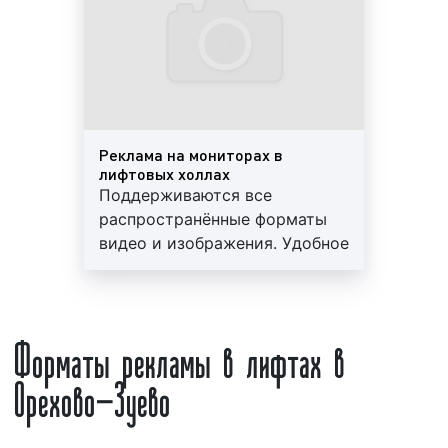
А1
– 594 х 841 мм;
А2
– 420 х 594 мм;
А3
– 297 х 420 мм;
А4
– 210 х 297 мм;
А5
– 148 х 210 мм;
А6
– 105 x 148 мм;
Реклама на мониторах в
А7
– 74×105 мм.
лифтовых холлах
Поддерживаются все
4)
Реклама на мониторах в лифтах представлена:
распространённые форматы
видео и изображения. Удобное
статичной (растровой) заставкой;
расположение носителя. 15
динамичным рекламным роликом.
секунд эфирного времени
Интересно!
Основоположником видеорекламы в
отведено под информацию
Форматы рекламы в лифтах в
лифтах был исполнительный директор и президент
ТСЖ, для жильцов.
компании «Captivate Network Inc» Майкл ДиФранза.
Круглосуточное вещание.
Орехово-Зуево
Он заметил, что за день лифт бизнес-центра
Гарантированный контакт.
перевозит тысячи посетителей. Майкл ДиФранза
Минимальное эфирное время -
предложил своему приятелю установить в кабине
15 секунд.