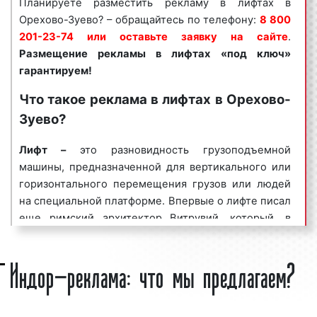
Планируете разместить рекламу в лифтах в
Востребованность среди рекламодателей рекламы
Орехово-Зуево? – обращайтесь по телефону:
8 800
в лифтах объясняется целым рядом факторов:
201-23-74 или оставьте заявку на сайте
.
Размещение рекламы в
лифтах
«под ключ»
высокая
частота контактов
;
гарантируем!
массовый охват аудитории;
разнообразие рекламных форматов;
Что такое реклама в лифтах в Орехово-
непрерывное воздействие на целевую
Зуево?
аудиторию;
низкие цены и регулярные скидки.
Лифт
–
это разновидность грузоподъемной
машины, предназначенной для вертикального или
Реклама в лифтах является эффективным
горизонтального перемещения грузов или людей
средством для увеличения потока клиентов и
на специальной платформе. Впервые о лифте писал
повышения процента продаж. Многие клиенты
еще римский архитектор Витрувий, который, в
нашего рекламного агентства используют рекламу
свою очередь, упоминал Архимеда, построившего
в лифтах на постоянной основе, добиваясь при этом
Индор-реклама: что мы предлагаем?
первый лифт, в 236 году до н. э. В России в 1795
высоких результатов.
году И. П. Кулибин разработал винтовой
Мы сопровождаем
пассажирский лифт для Зимнего дворца. В
рекламные кампании
по всей
России: планируем этапы проведения рекламных
настоящее время лифт используется не только как