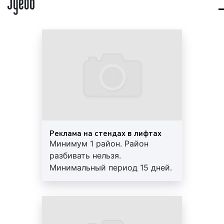
Indoor-реклама или реклама внутри помещений –
это информационное сообщение о товаре или
услуге, размещаемое на стационарных стендах,
мониторах и других рекламных конструкциях,
установленных внутри помещений, зданий и
сооружений. Иногда рекламу внутри помещений
называют «внутренняя реклама», «интерьерная
реклама» или «Indoor-реклама». Индор-реклама
представляет собой разновидность рекламы «Out
of Home».
Реклама на стендах в лифтах
Реклама в лифтах является одним из ярких
Минимум 1 район. Район
представителей Индор-рекламы. Главным
разбивать нельзя.
достоинством indoor-рекламы является
Минимальный период 15 дней.
возможность предложить товар или услугу заранее
Печать и монтаж включены в
определенному кругу людей. Состав целевой
стоимость. Отчет, контроль.
аудитории при проведении рекламной кампании с
Работы под ключ. Скидки.
использованием индор-форматов можно с
легкостью спрогнозировать. Данное