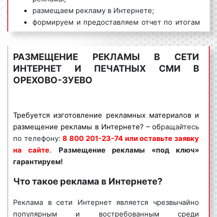
размещаем рекламу в Интернете;
формируем и предоставляем отчет по итогам
проведения рекламной кампании.
Мы обладаем большим опытом и необходимыми
РАЗМЕЩЕНИЕ РЕКЛАМЫ В СЕТИ
знаниями для проведения качественных и
ИНТЕРНЕТ И ПЕЧАТНЫХ СМИ В
эффективных рекламных кампаний в сети Интернет
ОРЕХОВО-ЗУЕВО
в Орехово-Зуево и Московской области. Для
получения коммерческого предложения по
размещению Интернет-рекламы в Орехово-Зуево и
Требуется изготовление рекламных материалов и
Московской области необходимо обращаться по
размещение рекламы в Интернете? – об
ращайтесь
телефону:
8 800 201-23-74 или оставить заявку на
по телефону:
8 800 201-23-74 или оставьте заявку
сайте
.
Размещение рекламы в Интернете «под
на сайте
.
Размещение рекламы «под ключ»
ключ» гарантируем!
гарантируем!
Специалисты рекламного агентства «Фасад Медиа
Что такое реклама в Интернете?
Групп» помогут вам разместить рекламу в
Интернете. Нашим агентством выполнено большое
Реклама в сети Интернет является чрезвычайно
количество заказов. Многие наши клиенты
популярным и востребованным среди