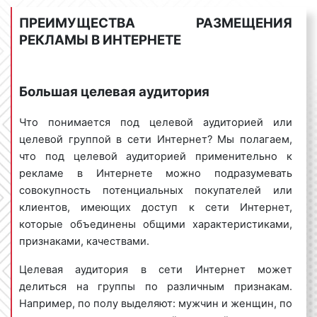
демонстрации рекламы с учетом вашей целевой
ПРЕИМУЩЕСТВА РАЗМЕЩЕНИЯ
аудитории, задач и целей вашей рекламной
РЕКЛАМЫ В ИНТЕРНЕТЕ
кампании.
Может ли реклама в Интернете быть
Большая целевая аудитория
бесплатной?
Что понимается под целевой аудиторией или
За все нужно платить. Этот постулат широко
целевой группой в сети Интернет? Мы полагаем,
известен. Данная аксиома применима и к рекламе
что под целевой аудиторией применительно к
в Интернете. Стоимость рекламы в Интернете, как
рекламе в Интернете можно подразумевать
было указано выше, формируется с учетом
совокупность потенциальных покупателей или
различных факторов и не является фиксированной.
клиентов, имеющих доступ к сети Интернет,
Вместе с тем, ряд наших заказчиков иногда
которые объединены общими характеристиками,
спрашивает, можно ли разместить рекламу в
признаками, качествами.
Интернете бесплатно? На данный вопрос следует
ответить положительно. Для бесплатного
Целевая аудитория в сети Интернет может
размещения рекламы в Сети можно использовать
делиться на группы по различным признакам.
следующие площадки:
Например, по полу выделяют: мужчин и женщин, по