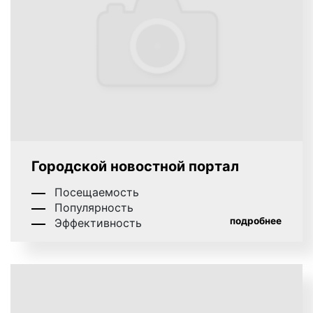
графическая реклама;
видеореклама.
4.
По способу демонстрации рекламного
Городской новостной портал
объявления:
Посещаемость
Популярность
статичная заставка или презентация;
подробнее
Эффективность
видеоклипы, видеоролики;