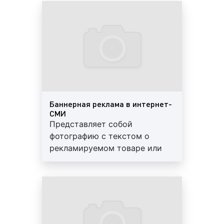
Интернет-издания (интернет-СМИ) являются
популярным ресурсом не только для получения
новостной и социально-значимой информации.
Многие рекламодатели используют интернет-
издания (интернет-СМИ) для популяризации и
продажи товаров и услуг. К слову сказать,
интернет-СМИ не только позволяет размещать
рекламу, но и облегчает доступ к статистике,
такой, как вовлеченность, охват аудитории и т. д.
Баннерная реклама в интернет-
Таким образом, в интернет-изданиях (интернет-
СМИ
СМИ) рекламодатели могут размещать рекламу
Представляет собой
различных товаров и услуг.
фотографию с текстом о
рекламируемом товаре или
Реклама в интернет-изданиях (интернет-СМИ) в
услуге
Орехово-Зуево представляет собой информацию
социального и/или коммерческого характера,
размещаемую с целью привлечения финансовых
ресурсов, внимания покупателей, заказчиков,
клиентов для продажи товаров, оказания услуг,