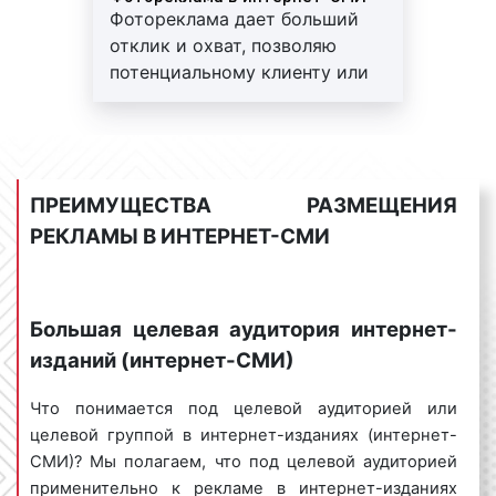
большое количество видов Интернет-рекламы,
Фотореклама дает больший
каждый из которых учитывает характеристики
отклик и охват, позволяю
целевой аудитории, вида товара или услуги,
потенциальному клиенту или
особенности площадки размещения рекламы,
заказчику увидеть товар или
способствует достижению разных целей
результат оказания услуги
рекламной кампании, а также отличается целым
рядом индивидуальных характеристик. Интернет-
издания (интернет-СМИ), как часть Интернета,
ПРЕИМУЩЕСТВА РАЗМЕЩЕНИЯ
также предлагает своим пользователям
РЕКЛАМЫ В ИНТЕРНЕТ-СМИ
возможность размещения рекламных материалов
самого разного формата.
В интернет-изданиях (интернет-СМИ) доступна
Большая целевая аудитория интернет-
текстовая и медийная реклама
.
изданий (интернет-СМИ)
текстовая реклама в интернет-изданиях
Что понимается под целевой аудиторией или
(интернет-СМИ)
– в качестве рекламного
целевой группой в интернет-изданиях (интернет-
объявления используется текстовое
СМИ)? Мы полагаем, что под целевой аудиторией
сообщение с гиперссылкой (открытой или
применительно к рекламе в интернет-изданиях