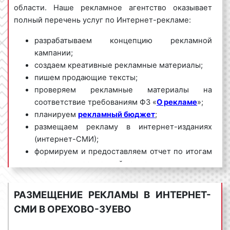
области. Наше рекламное агентство оказывает
полный перечень услуг по Интернет-рекламе:
разрабатываем концепцию рекламной
кампании;
создаем креативные рекламные материалы;
пишем продающие тексты;
проверяем рекламные материалы на
соответствие требованиям ФЗ «
О рекламе
»;
планируем
рекламный бюджет
;
размещаем рекламу в интернет-изданиях
(интернет-СМИ);
формируем и предоставляем отчет по итогам
проведения рекламной кампании.
Мы обладаем большим опытом и необходимыми
РАЗМЕЩЕНИЕ РЕКЛАМЫ В ИНТЕРНЕТ-
знаниями для проведения качественных и
СМИ В ОРЕХОВО-ЗУЕВО
эффективных рекламных кампаний в интернет-
изданиях (интернет-СМИ) в Орехово-Зуево и