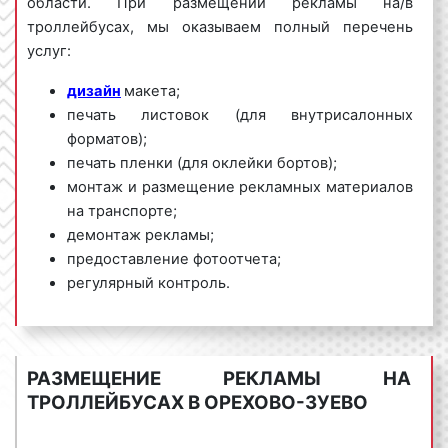
области. При размещении рекламы на/в
троллейбусах, мы
оказываем полный перечень
услуг:
дизайн
макета;
печать листовок (для внутрисалонных
форматов);
печать пленки (для оклейки бортов);
монтаж и размещение рекламных материалов
на транспорте;
демонтаж рекламы;
предоставление фотоотчета;
регулярный контроль.
Рекламное агентство «Фасад Медиа Групп»
предлагает большой выбор маршрутов, гибкие
условия размещения рекламы на/в троллейбусах в
РАЗМЕЩЕНИЕ РЕКЛАМЫ НА
Орехово-Зуево и Московской области, выгодные
ТРОЛЛЕЙБУСАХ В ОРЕХОВО-ЗУЕВО
цены. Для получения коммерческого предложения
по размещению рекламы на/в троллейбусах