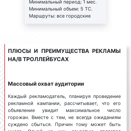
заказа, тем большую скидку мы сможем
Минимальный период: 1 мес.
предоставить. Для уточнения деталей по
Минимальный объем: 5 ТС.
данному вопросу необходимо обращаться к
Маршруты: все городские
менеджерам Фасад Медиа Групп. Будем рады
маршруты. Работы под ключ:
помочь;
печать+монтаж+аренда.
сезонность
размещения
рекламы на
Регулярный контроль.
троллейбусах
. В январе, июне, июле, августе
Внимание! На маршрутах
реклама на
троллейбусах
, как правило, стоит
ПЛЮСЫ И ПРЕИМУЩЕСТВА РЕКЛАМЫ
возможна ротация.
дешевле. Это объясняется тем, что многие
НА/В ТРОЛЛЕЙБУСАХ
горожане разъезжаются и численность
целевой аудитории снижается. Напротив, в
феврале, марте, апреле, мае, ноябре, декабре
Массовый охват аудитории
количество людей, находящихся в городе,
увеличивается в несколько раз.
Каждый рекламодатель, планируя проведение
Следовательно, в это время стоимость
рекламной кампании, рассчитывает, что его
размещения рекламы на
троллейбусах
объявление увидит максимальное число
возрастает;
горожан. Вместе с тем, не всегда ожиданиям
срочность размещения рекламы на
суждено сбыться. Причин тому может быть
троллейбусах.
Срочное размещение