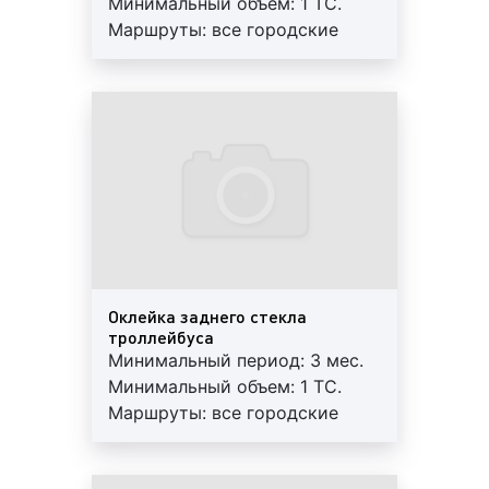
Минимальный объем: 1 ТС.
звуковая реклама;
Маршруты: все городские
бегущие строки;
маршруты. Квадратура: 5 м2.
брендирование (оклейка) дверей, стекол и
Гарантия: 12 мес. Работы под
бортов транспортных средств.
ключ: печать+монтаж+аренда.
Регулярный контроль.
Все вышеперечисленные виды (форматы) рекламы
Внимание! На маршрутах
на троллейбусах в Орехово-Зуево пользуются
возможна ротация.
большой популярностью среди рекламодателей.
Вместе с тем, каждый вид рекламы уникален и
рассчитан на определенную целевую аудиторию,
обладает как положительными, так и
отрицательными сторонами, показывает разную
Оклейка заднего стекла
степень эффективности. Рекламными форматами
троллейбуса
на троллейбусах нужно уметь пользоваться, чтобы
Минимальный период: 3 мес.
рекламная кампания прошла с требуемым
Минимальный объем: 1 ТС.
эффектом и достигла тех целей, которые ставит
Маршруты: все городские
рекламодатель.
маршруты. Квадратура: 5 м2.
Гарантия: 12 мес. Работы под
Для получения консультации по вопросу