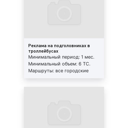
рекламу на бортах троллейбусов и
Регулярный контроль.
внутрисалонную рекламу. При этом, как
Внимание! На маршрутах
внутрисалонная, так и бортовая реклама
возможна ротация.
могут быть различных размеров, что влияет
на стоимость изготовления, размещения и
монтажа рекламных материалов. Если
реклама размещается на мониторах, то на
Реклама на подголовниках в
троллейбусах
стоимость влияет продолжительность или
Минимальный период: 1 мес.
длина рекламного ролика и частота выхода
Минимальный объем: 6 ТС.
рекламного материала. Когда речь идет о
Маршруты: все городские
бортовой рекламе, то цена зависит от
маршруты. Формат: А4, А3.
квадратуры нанесения рекламного
Гарантия: 3 мес. Работы под
изображения;
ключ: печать+монтаж+аренда.
период размещения
рекламы на
Регулярный контроль.
троллейбусах
. Количество дней, которые
Внимание! На маршрутах
размещается реклама на троллейбусах в
возможна ротация.
Орехово-Зуево, может быть различным. Как
правило, стандартным периодом размещения
транзитной рекламы является один