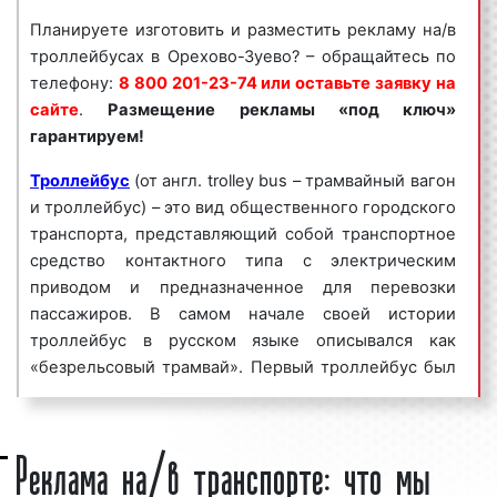
обращайтесь по телефону:
8 800 201-23-74
Планируете изготовить и разместить рекламу на/в
или оставьте заявку на сайте
.
Размещение
троллейбусах в Орехово-Зуево? – обращайтесь по
рекламы на/в троллейбусах «под ключ»
телефону:
8 800 201-23-74 или оставьте заявку на
гарантируем!
сайте
.
Размещение рекламы «под ключ»
гарантируем!
Реклама на/в троллейбусах пользуется
большим
спросом
среди представителей бизнеса.
Троллейбус
(от англ. trolley bus – трамвайный вагон
Востребованность данного вида рекламы среди
и троллейбус) – это вид общественного городского
бизнесменов объясняется целым рядом факторов:
транспорта, представляющий собой транспортное
средство контактного типа с электрическим
высокая
частота контактов
;
приводом и предназначенное для перевозки
массовый охват аудитории;
пассажиров. В самом начале своей истории
большое количество маршрутов;
троллейбус в русском языке описывался как
разнообразие рекламных форматов;
«безрельсовый трамвай». Первый троллейбус был
непрерывное воздействие на целевую
создан в Германии инженером Вернером фон
аудиторию;
Сименсом.
низкие цены и регулярные скидки.
Реклама на/в транспорте: что мы
Интересно!
Троллейбус, имеющий на борту два
Реклама на/в троллейбусах в Орехово-Зуево
тяговых двигателя – электрический и внутреннего