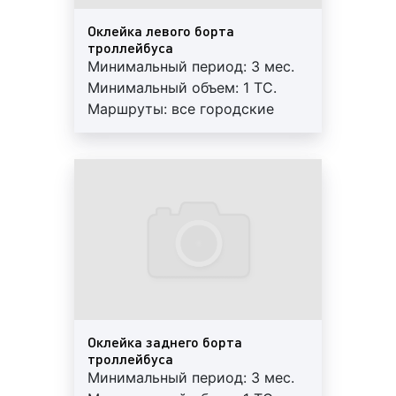
в городе. Пассажиры общественного транспорта –
это потенциальные покупатели товаров и заказчики
Оклейка левого борта
работ и услуг. Поэтому, рекламодатели давно и по
троллейбуса
Минимальный период: 3 мес.
достоинству оценили преимущества размещения
Минимальный объем: 1 ТС.
рекламы на троллейбусах.
Маршруты: все городские
Многие клиенты нашей компании задаются
маршруты. Квадратура: 14 м2.
вопросом: какие форматы размещения рекламы на
Гарантия: 12 мес. Работы под
троллейбусах существуют? Специалисты Фасад
ключ: печать+монтаж+аренда.
Медиа Групп, отвечая на данный вопрос, сообщают,
Регулярный контроль.
что рекламу на троллейбусах предоставляют
Внимание! На маршрутах
следующие форматы:
возможна ротация.
стикеры на стеклах;
стикеры на подголовниках и спинках сидений;
плакаты на задних стеклах внутри салона;
рекламные литовки на поручнях;
Оклейка заднего борта
брендирование потолков транспортных
троллейбуса
средств;
Минимальный период: 3 мес.
мониторы или видеоэкраны внутри салона;