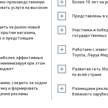
мно-производственную
Более 10 лет на 
вать услуги на высоком
Представлены в 
ить на рынок новый
Участники и побе
открытии магазина,
государственных 
е о предстоящем
Работаем с извес
Toyota, Леруа Ме
наиболее эффективные
минимизируя при этом
 бюджет
Развитая сеть (бо
по всей стране
ании, следить за ходом
тику и формировать
Размещаем реклам
щения рекламы
ближнего зарубе