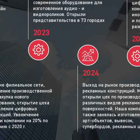
современное оборудование для
циф
изготовления аудио - и
айн
кон
видеороликов. Открыли
ино
представительства в 73 городах
и п
раз
2023
20
2024
ие филиальное сети,
Выход на рынок производ
ение производственной
рекламных конструкций. 
акупка нового
открыли цех по производ
ования, открытие цеха
различных видов реклам
вления цифровых
поверхностей. Наша комп
укций. Увеличение
также занялась изготовл
и компании на 20% по
арт-объектов, вывесок,
ию с 2020 г.
супербордов, рекламных 