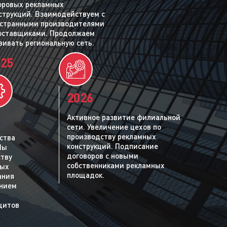
ровых рекламных
струкций. Взаимодействуем с
странными производителями
оставщиками. Продолжаем
вивать региональную сеть.
25
2026
Активное развитие филиальной
сети. Увеличение цехов по
производству рекламных
ства
конструкций. Подписание
Мы
договоров с новыми
ству
собственниками рекламных
ных
площадок.
ания
ением
щитов