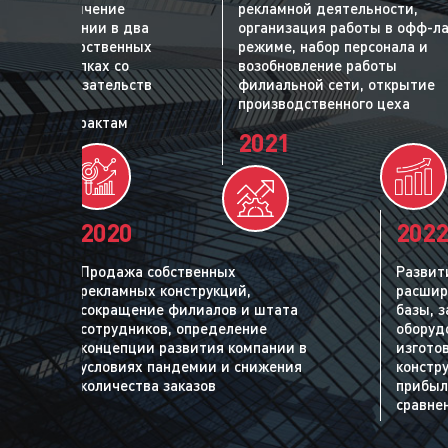
услуг, увеличение
рекламной деятельности,
ибыли компании в два
организация работы в офф-л
тие в государственных
режиме, набор персонала и
льных закупках со
возобновление работы
лнением обязательств
филиальной сети, открытие
енным
производственного цеха
венным контрактам
2021
2020
2022
Продажа собственных
Развит
рекламных конструкций,
расшир
сокращение филиалов и штата
базы, з
сотрудников, определение
оборуд
концепции развития компании в
изгото
условиях пандемии и снижения
констр
количества заказов
прибыл
сравнен