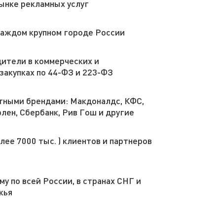
рынке рекламных услуг
каждом крупном городе России
дители в коммерческих и
закупках по 44-ФЗ и 223-ФЗ
тными брендами: Макдоналдс, КФС,
рлен, Сбербанк, Рив Гош и другие
лее 7000 тыс. ) клиентов и партнеров
у по всей России, в странах СНГ и
жья